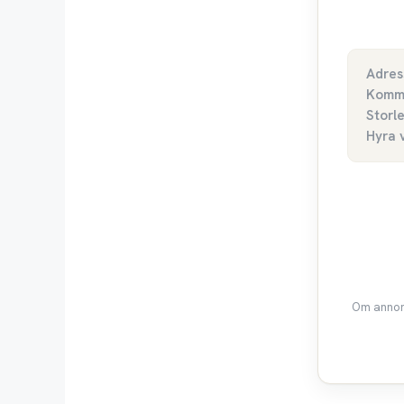
Adres
Komm
Storl
Hyra 
Om annons