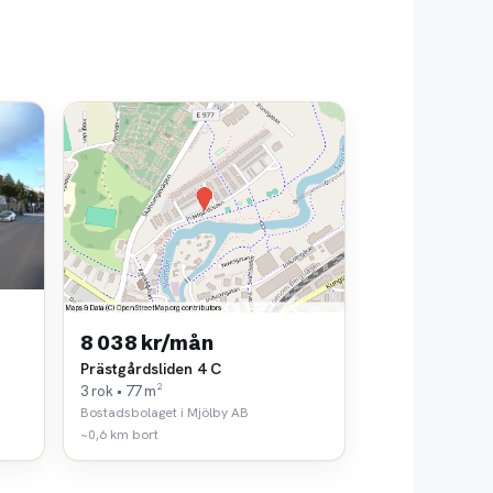
8 038 kr/mån
Prästgårdsliden 4 C
3 rok • 77 m²
Bostadsbolaget i Mjölby AB
~0,6 km bort