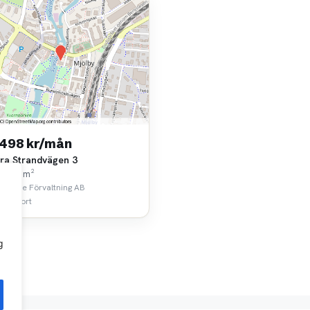
 498 kr/mån
ra Strandvägen 3
k • 91 m²
 Pierre Förvaltning AB
 km bort
g