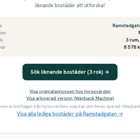
liknande bostäder att utforska!
s
Ramstadgat
un
ek
3 rum,
var
8 578 
Sök liknande bostäder (3 rok) →
Visa originalannonsen hos hyresvärden
Visa arkiverad version (Wayback Machine)
en är borttagen från hyresvärdens sida kan den finnas sparad i Waybac
Visa alla lediga bostäder på Ramstadgatan →