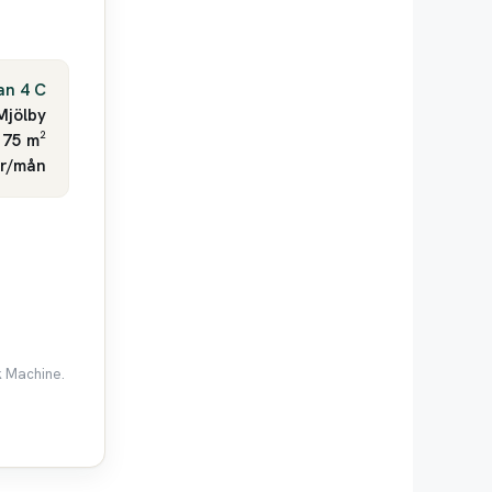
an 4 C
Mjölby
 75 m²
kr/mån
k Machine.