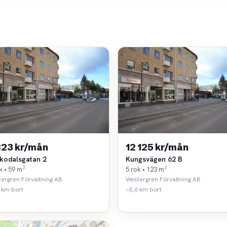
823 kr/mån
12 125 kr/mån
ikodalsgatan 2
Kungsvägen 62 B
k • 59 m²
5 rok • 123 m²
ergren Förvaltning AB
Westergren Förvaltning AB
 km bort
~0,6 km bort