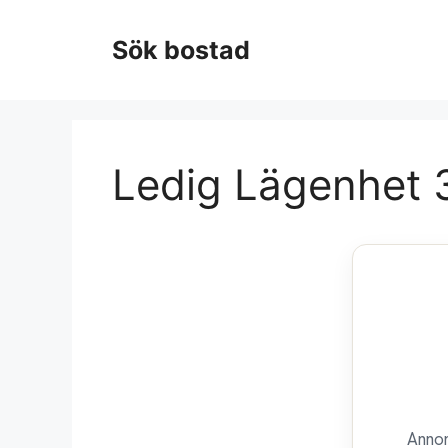
Hoppa
till
Sök bostad
innehåll
Ledig Lägenhet 
Annon