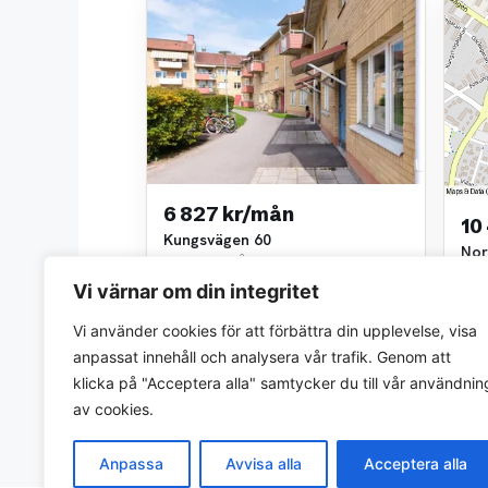
6 827 kr/mån
10
Kungsvägen 60
Nor
1 rok • 50 m²
3 ro
HSB
Vi värnar om din integritet
Jean
~0,6 km bort
~0,7
Vi använder cookies för att förbättra din upplevelse, visa
anpassat innehåll och analysera vår trafik. Genom att
klicka på "Acceptera alla" samtycker du till vår användnin
av cookies.
Anpassa
Avvisa alla
Acceptera alla