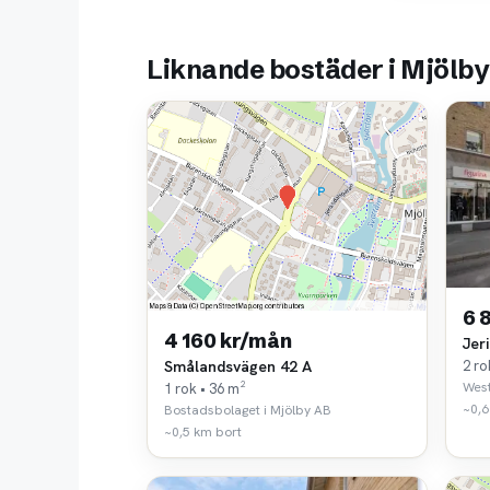
Liknande bostäder i Mjölby
6 
4 160 kr/mån
Jer
2 ro
Smålandsvägen 42 A
West
1 rok • 36 m²
~0,6
Bostadsbolaget i Mjölby AB
~0,5 km bort