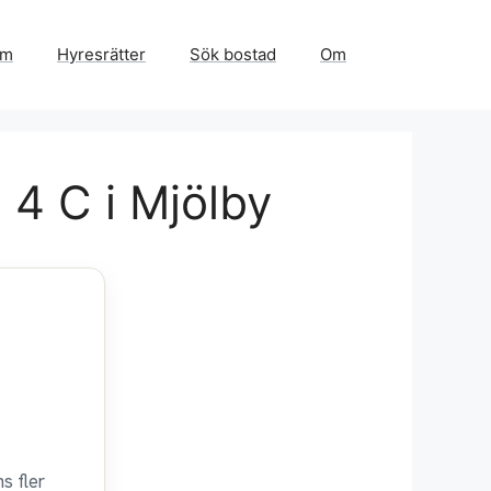
em
Hyresrätter
Sök bostad
Om
4 C i Mjölby
s fler