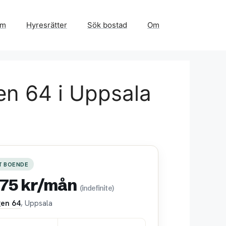
em
Hyresrätter
Sök bostad
Om
en 64 i Uppsala
T BOENDE
575 kr/mån
(indefinite)
en 64
, Uppsala