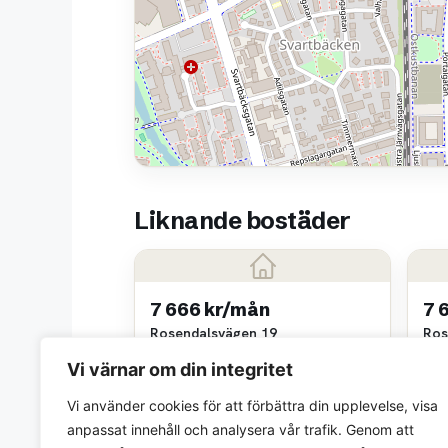
Liknande bostäder
7 666 kr/mån
7 
Rosendalsvägen 19
Ros
1 rok • 30 m²
1 ro
Vi värnar om din integritet
Uppsalahem AB
Upp
~4,2 km bort
~4,2
Vi använder cookies för att förbättra din upplevelse, visa
anpassat innehåll och analysera vår trafik. Genom att