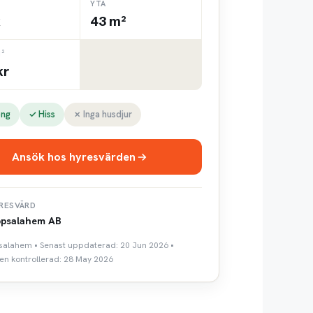
YTA
k
43 m²
²
kr
ong
✓ Hiss
✗ Inga husdjur
Ansök hos hyresvärden
RESVÄRD
psalahem AB
salahem • Senast uppdaterad: 20 Jun 2026 •
en kontrollerad: 28 May 2026