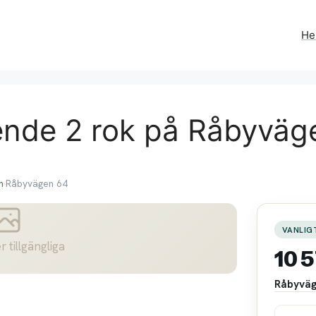
H
ende 2 rok på Råbyväg
n
›
Råbyvägen 64
VANLIG
r tillgängliga
10 
Råbyväg