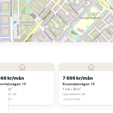
666 kr/mån
7 666 kr/mån
endalsvägen 19
Rosendalsvägen 15
k • 30 m²
1 rok • 30 m²
salahem AB
Uppsalahem AB
 km bort
~4,2 km bort