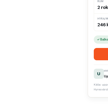
RUM
2 ro
HYRA/M
246 
✓ Balk
HY
U
Up
Källa: upp
Hyresvärd