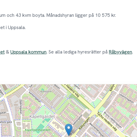
um och 43 kvm boyta. Månadshyran ligger på 10 575 kr.
et i Uppsala.
det
&
Uppsala kommun
. Se alla lediga hyresrätter på
Råbyvägen
.