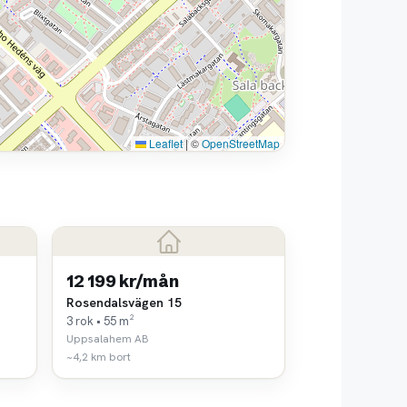
Leaflet
|
©
OpenStreetMap
12 199 kr/mån
Rosendalsvägen 15
3 rok • 55 m²
Uppsalahem AB
~4,2 km bort