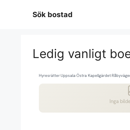
Hoppa
till
Sök bostad
innehåll
Ledig vanligt bo
Hyresrätter
›
Uppsala
›
Östra Kapellgärdet
›
Råbyväge
Inga bilde