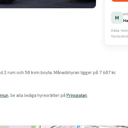
HY
H
He
Källa: hei
Hyresvärde
ed 2 rum och 58 kvm boyta. Månadshyran ligger på 7 687 kr.
mmun
. Se alla lediga hyresrätter på
Prinsgatan
.