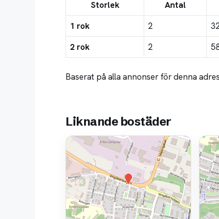
Storlek
Antal
1 rok
2
3
2 rok
2
5
Baserat på alla annonser för denna adre
Liknande bostäder