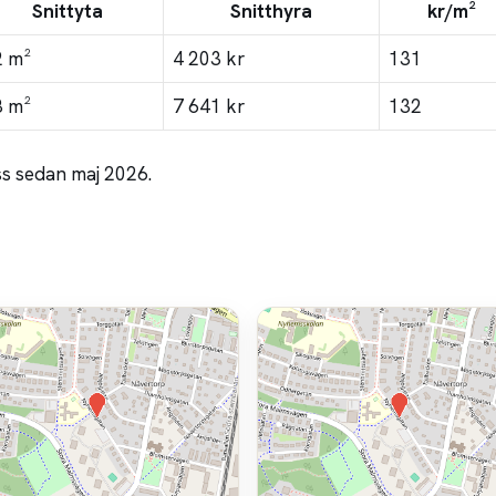
Snittyta
Snitthyra
kr/m²
2 m²
4 203 kr
131
8 m²
7 641 kr
132
ss sedan maj 2026.