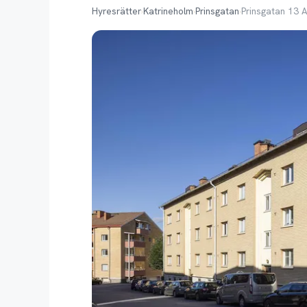
Hyresrätter
›
Katrineholm
›
Prinsgatan
›
Prinsgatan 13 