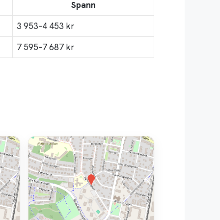
Spann
3 953–4 453 kr
7 595–7 687 kr