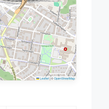
Leaflet
|
©
OpenStreetMap