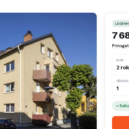
A
LÄGENH
7 6
Prinsga
RUM
2 ro
VÅNING
1
✓ Balk