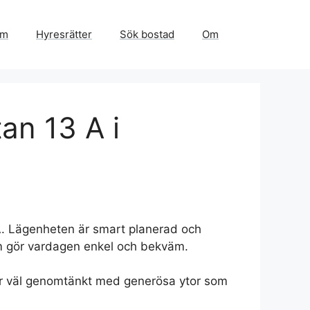
em
Hyresrätter
Sök bostad
Om
an 13 A i
A. Lägenheten är smart planerad och
m gör vardagen enkel och bekväm.
n är väl genomtänkt med generösa ytor som