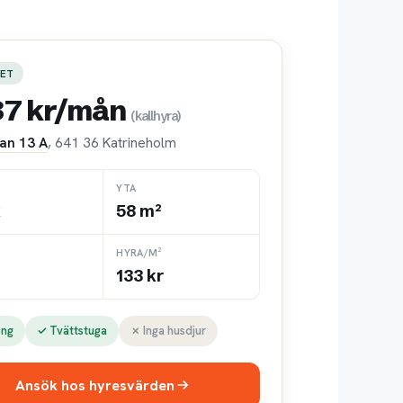
ET
87 kr/mån
(kallhyra)
tan 13 A
, 641 36 Katrineholm
YTA
k
58 m²
HYRA/M²
133 kr
ong
✓ Tvättstuga
✗ Inga husdjur
Ansök hos hyresvärden