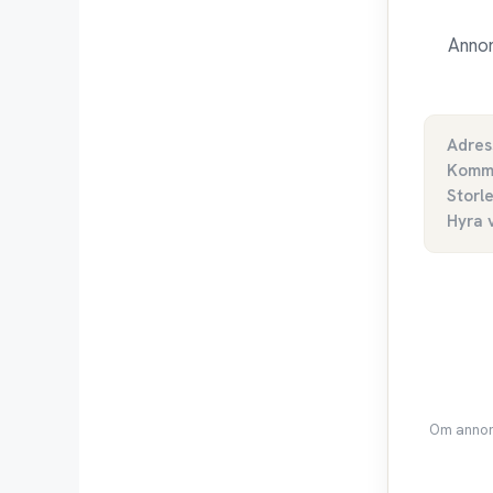
Annon
Adres
Komm
Storl
Hyra 
Om annons