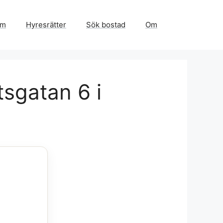
em
Hyresrätter
Sök bostad
Om
tsgatan 6 i