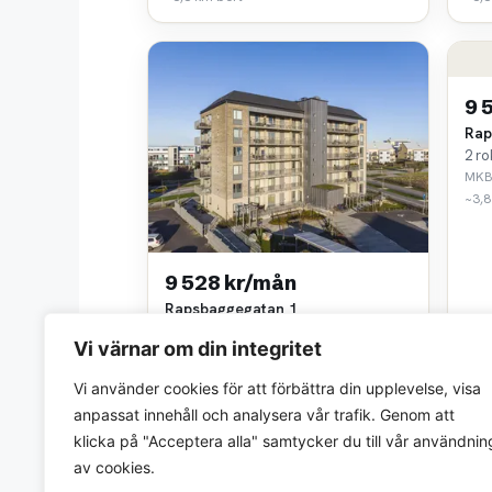
9 
Rap
2 ro
MKB 
~3,8
9 528 kr/mån
Rapsbaggegatan 1
2 rok • 52 m²
Vi värnar om din integritet
MKB Fastighets AB
~3,8 km bort
Vi använder cookies för att förbättra din upplevelse, visa
anpassat innehåll och analysera vår trafik. Genom att
klicka på "Acceptera alla" samtycker du till vår användnin
av cookies.