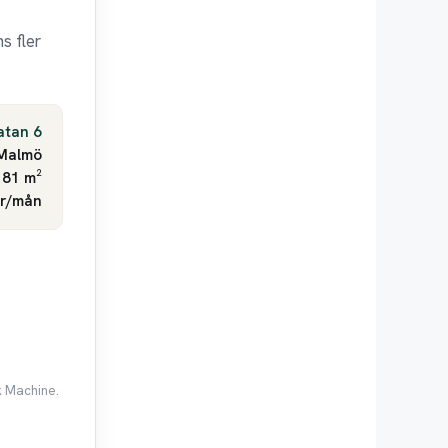
s fler
atan 6
Malmö
 81 m²
kr/mån
k Machine.