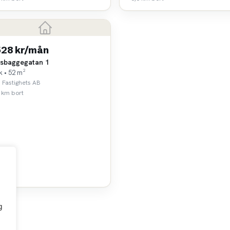
528 kr/mån
sbaggegatan 1
k • 52 m²
Fastighets AB
 km bort
g