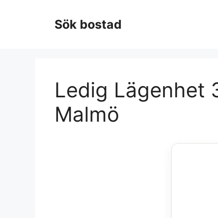
Hoppa
till
Sök bostad
innehåll
Ledig Lägenhet 3
Malmö