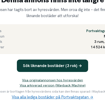
sen har tagits bort av hyresvärden. Men oroa dig inte – det finn
liknande bostäder att utforska!
s
Portvaktsg
un
ek
3 rum,
var
14 524 
Sök liknande bostäder (3 rok) →
Visa originalannonsen hos hyresvärden
Visa arkiverad version (Wayback Machine)
en är borttagen från hyresvärdens sida kan den finnas sparad i Waybac
Visa alla lediga bostäder på Portvaktsgatan →