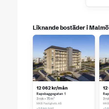
Liknande bostäder i Malmö
12 062 kr/mån
12
Rapsbaggegatan 1
Rap
3 rok • 70 m²
3 ro
MKB Fastighets AB
MKB 
~3,8 km bort
~3,8