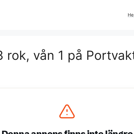
H
 rok, vån 1 på Portvak
Denna annons finns inte längre