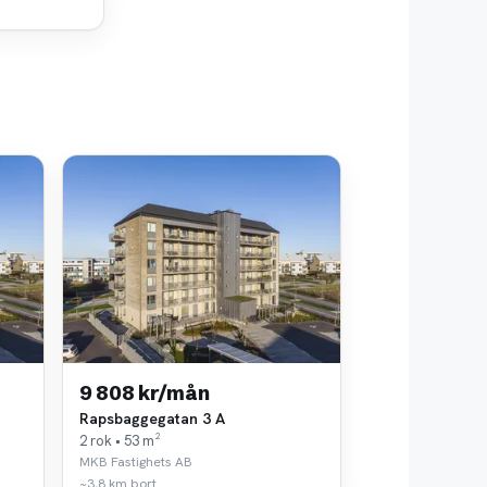
9 808 kr/mån
Rapsbaggegatan 3 A
2 rok • 53 m²
MKB Fastighets AB
~3,8 km bort