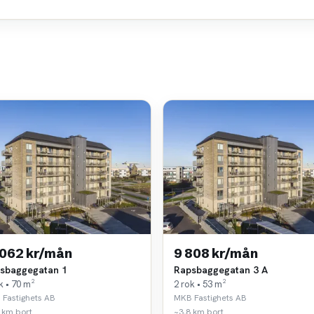
 062 kr/mån
9 808 kr/mån
sbaggegatan 1
Rapsbaggegatan 3 A
k • 70 m²
2 rok • 53 m²
Fastighets AB
MKB Fastighets AB
 km bort
~3,8 km bort