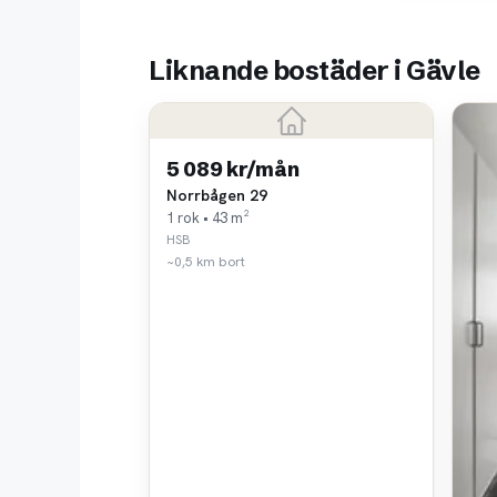
Liknande bostäder i Gävle
5 089 kr/mån
Norrbågen 29
1 rok • 43 m²
HSB
~0,5 km bort