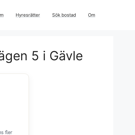
em
Hyresrätter
Sök bostad
Om
ägen 5 i Gävle
s fler