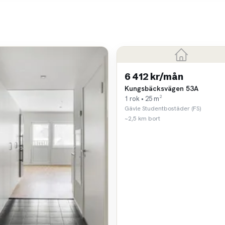
6 412 kr/mån
Kungsbäcksvägen 53A
1 rok • 25 m²
Gävle Studentbostäder (FS)
~2,5 km bort