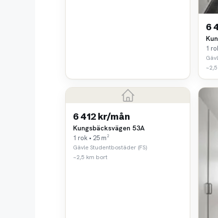
6 
Kun
1 ro
Gävl
~2,5
6 412 kr/mån
Kungsbäcksvägen 53A
1 rok • 25 m²
Gävle Studentbostäder (FS)
~2,5 km bort