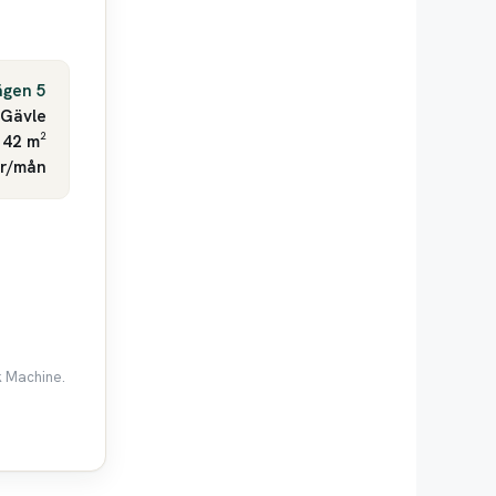
ägen 5
Gävle
 42 m²
kr/mån
k Machine.