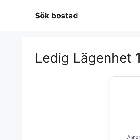
Hoppa
till
Sök bostad
innehåll
Ledig Lägenhet 1
Annon