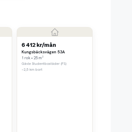
6 412 kr/mån
Kungsbäcksvägen 53A
1 rok • 25 m²
Gävle Studentbostäder (FS)
~2,5 km bort