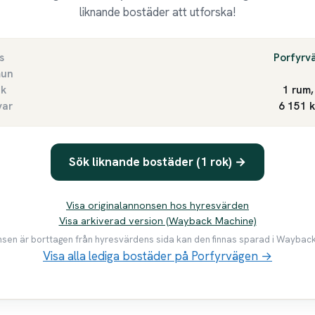
liknande bostäder att utforska!
s
Porfyrv
un
ek
1 rum,
var
6 151 
Sök liknande bostäder (1 rok) →
Visa originalannonsen hos hyresvärden
Visa arkiverad version (Wayback Machine)
en är borttagen från hyresvärdens sida kan den finnas sparad i Waybac
Visa alla lediga bostäder på Porfyrvägen →