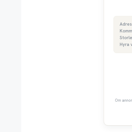
Adres
Komm
Storl
Hyra 
Om annons