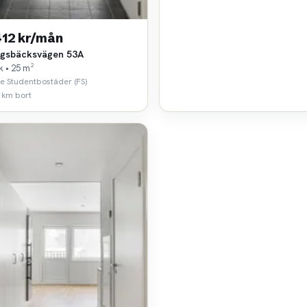
412 kr/mån
gsbäcksvägen 53A
k • 25 m²
e Studentbostäder (FS)
 km bort