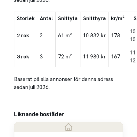
Storlek
Antal
Snittyta
Snitthyra
kr/m²
S
10
2 rok
2
61 m²
10 832 kr
178
10
11
3 rok
3
72 m²
11 980 kr
167
12
Baserat på alla annonser för denna adress
sedan juli 2026.
Liknande bostäder