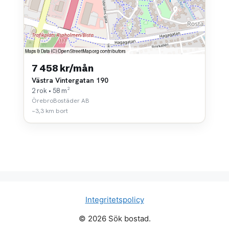
7 458 kr/mån
Västra Vintergatan 190
2 rok • 58 m²
ÖrebroBostäder AB
~3,3 km bort
Integritetspolicy
© 2026 Sök bostad.