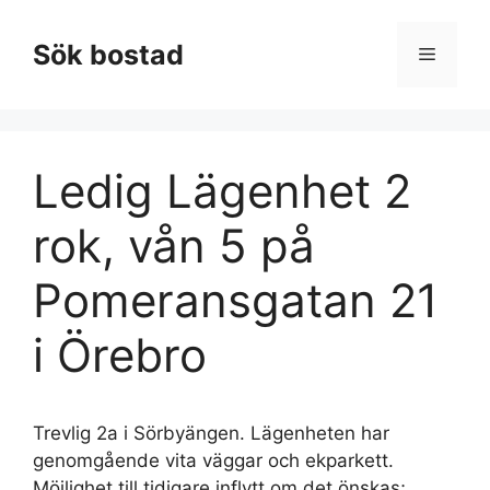
Hoppa
till
Sök bostad
Meny
innehåll
Ledig Lägenhet 2
rok, vån 5 på
Pomeransgatan 21
i Örebro
Trevlig 2a i Sörbyängen. Lägenheten har
genomgående vita väggar och ekparkett.
Möjlighet till tidigare inflytt om det önskas;