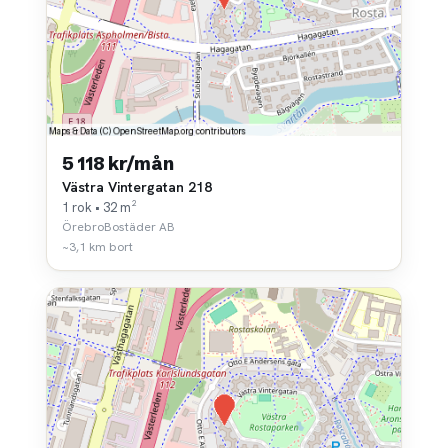
5 118 kr/mån
Västra Vintergatan 218
1 rok • 32 m²
ÖrebroBostäder AB
~3,1 km bort