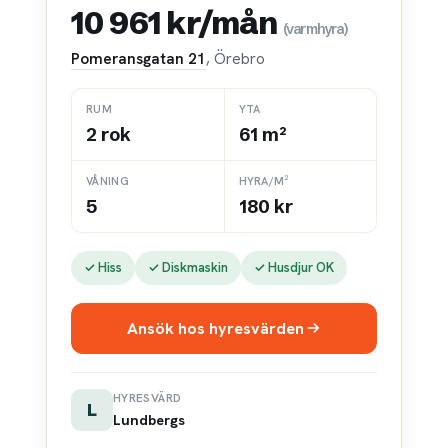
10 961 kr/mån
(varmhyra)
Pomeransgatan 21
, Örebro
RUM
YTA
2 rok
61 m²
VÅNING
HYRA/M²
5
180 kr
✓ Hiss
✓ Diskmaskin
✓ Husdjur OK
Ansök hos hyresvärden
HYRESVÄRD
L
Lundbergs