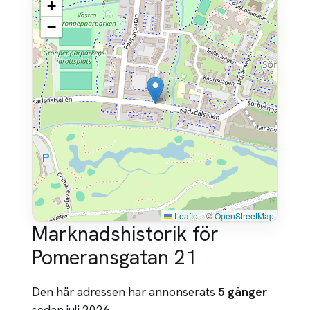
+
−
Leaflet
|
©
OpenStreetMap
Marknadshistorik för
Pomeransgatan 21
Den här adressen har annonserats
5 gånger
sedan juli 2026.