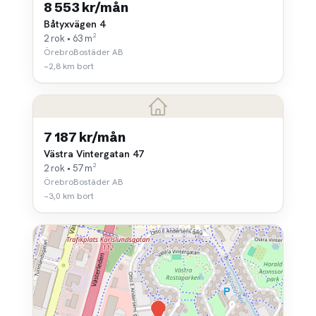
8 553 kr/mån
Båtyxvägen 4
2 rok • 63 m²
ÖrebroBostäder AB
~2,8 km bort
7 187 kr/mån
Västra Vintergatan 47
2 rok • 57 m²
ÖrebroBostäder AB
~3,0 km bort