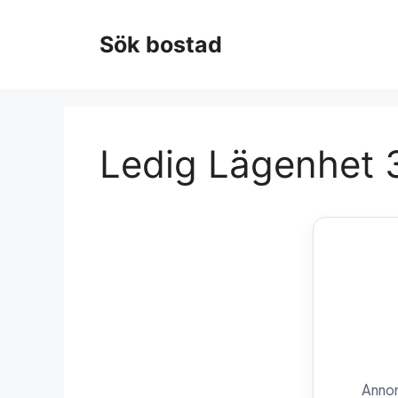
Hoppa
till
Sök bostad
innehåll
Ledig Lägenhet 3
Annon