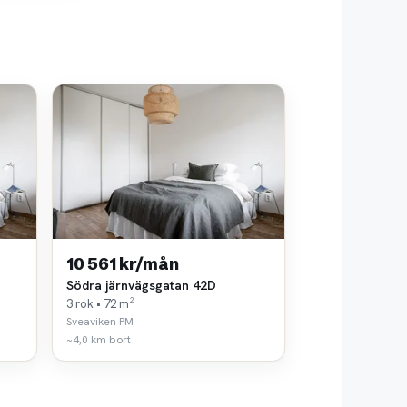
10 561 kr/mån
Södra järnvägsgatan 42D
3 rok • 72 m²
Sveaviken PM
~4,0 km bort