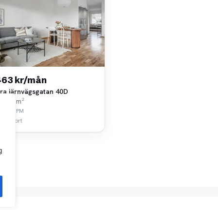
463 kr/mån
ra järnvägsgatan 40D
k • 35 m²
viken PM
 km bort
g