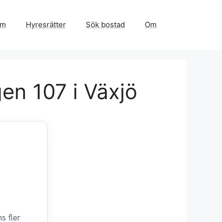
em
Hyresrätter
Sök bostad
Om
en 107 i Växjö
s fler