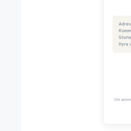
Adres
Komm
Storl
Hyra 
Om annons