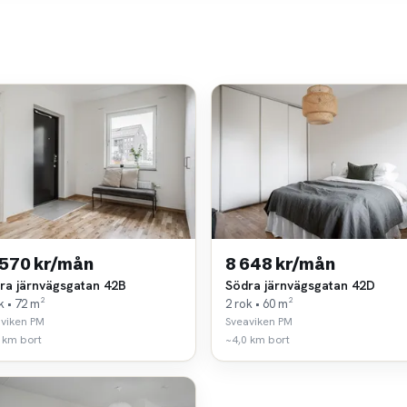
 570 kr/mån
8 648 kr/mån
ra järnvägsgatan 42B
Södra järnvägsgatan 42D
k • 72 m²
2 rok • 60 m²
viken PM
Sveaviken PM
 km bort
~4,0 km bort