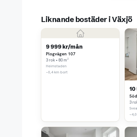
Liknande bostäder i Växjö
9 999 kr/mån
Plogvägen 107
3 rok • 80 m²
Heimstaden
~0,4 km bort
10
Söd
3 ro
Svea
~4,0