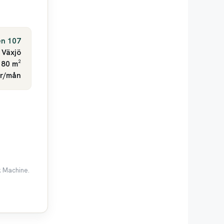
en 107
Växjö
 80 m²
kr/mån
k Machine.