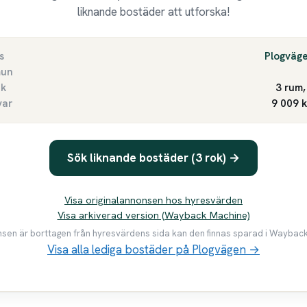
liknande bostäder att utforska!
s
Plogväg
un
ek
3 rum,
var
9 009 
Sök liknande bostäder (3 rok) →
Visa originalannonsen hos hyresvärden
Visa arkiverad version (Wayback Machine)
en är borttagen från hyresvärdens sida kan den finnas sparad i Waybac
Visa alla lediga bostäder på Plogvägen →