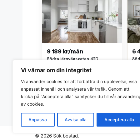
9 189 kr/mån
6 
Södra järnvägsgatan 42D
Söd
2 rok • 60 m²
1 ro
Vi värnar om din integritet
Sveaviken PM
Svea
~4,0 km bort
~4,0
Vi använder cookies för att förbättra din upplevelse, visa
anpassat innehåll och analysera vår trafik. Genom att
klicka på "Acceptera alla" samtycker du till vår användnin
av cookies.
Anpassa
Avvisa alla
Acceptera alla
© 2026 Sök bostad.