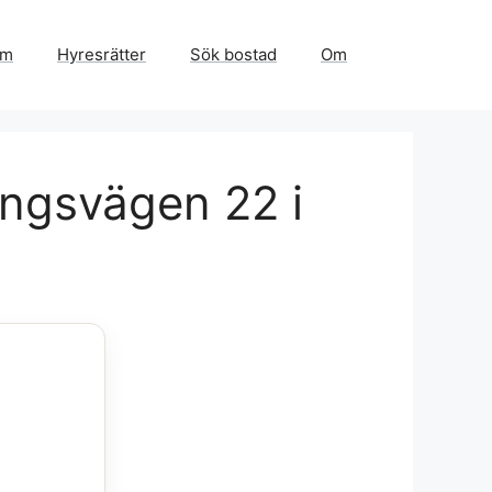
em
Hyresrätter
Sök bostad
Om
ingsvägen 22 i