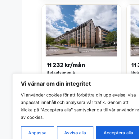
11 232 kr/mån
11
Betselvägen 6
Bet
2 rok • 63 m²
2 ro
Vi värnar om din integritet
Bostads AB Poseidon
Bos
~8,0 km bort
~8,0
Vi använder cookies för att förbättra din upplevelse, visa
anpassat innehåll och analysera vår trafik. Genom att
klicka på "Acceptera alla" samtycker du till vår användnin
av cookies.
Anpassa
Avvisa alla
Acceptera alla