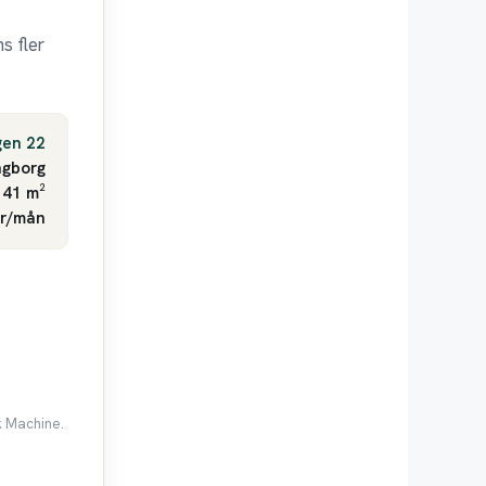
s fler
gen 22
ngborg
 41 m²
kr/mån
k Machine.