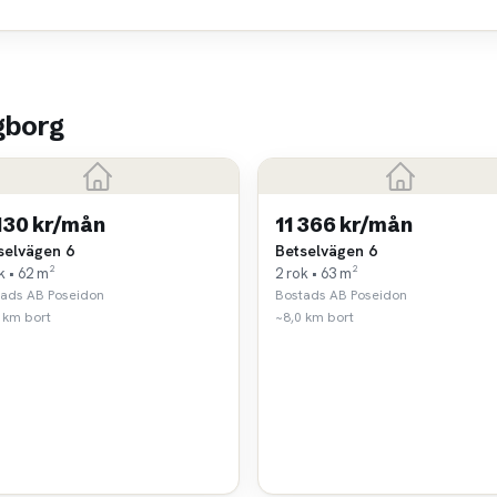
gborg
 130 kr/mån
11 366 kr/mån
selvägen 6
Betselvägen 6
k • 62 m²
2 rok • 63 m²
tads AB Poseidon
Bostads AB Poseidon
 km bort
~8,0 km bort