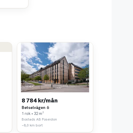
8 784 kr/mån
Betselvägen 6
1 rok • 32 m²
Bostads AB Poseidon
~8,0 km bort