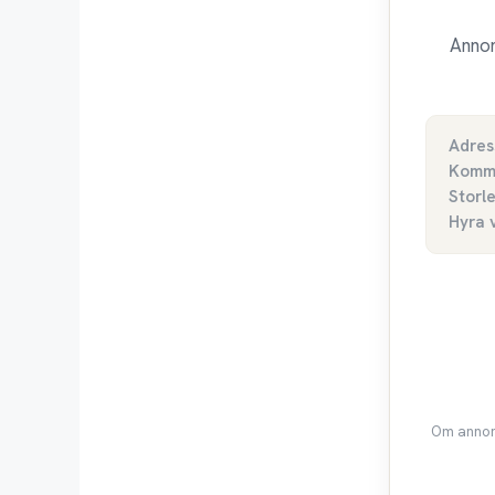
Annon
Adres
Komm
Storl
Hyra 
Om annons