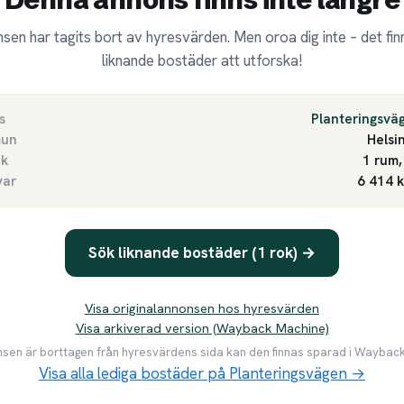
sen har tagits bort av hyresvärden. Men oroa dig inte – det finn
liknande bostäder att utforska!
s
Planteringsvä
un
Helsi
ek
1 rum,
var
6 414 
Sök liknande bostäder (1 rok) →
Visa originalannonsen hos hyresvärden
Visa arkiverad version (Wayback Machine)
en är borttagen från hyresvärdens sida kan den finnas sparad i Waybac
Visa alla lediga bostäder på Planteringsvägen →