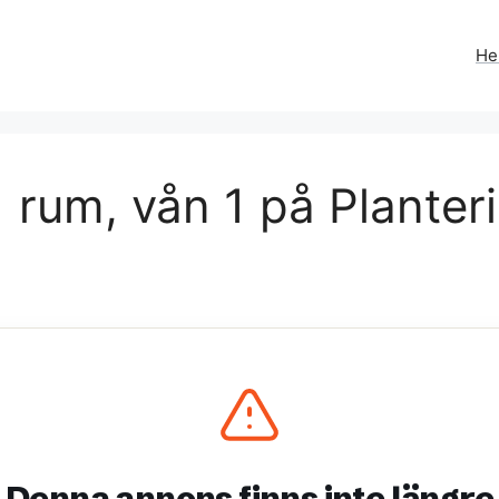
H
 rum, vån 1 på Planter
Denna annons finns inte längre