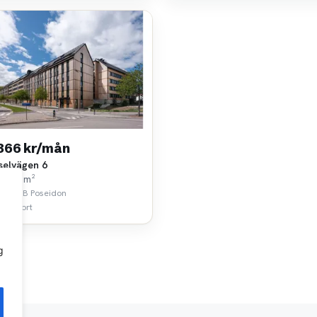
 366 kr/mån
selvägen 6
k • 63 m²
tads AB Poseidon
 km bort
g