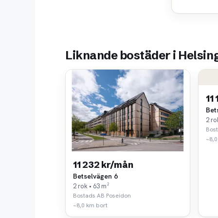
Liknande bostäder i Helsin
11
Bet
2 ro
Bos
~8,0
11 232 kr/mån
Betselvägen 6
2 rok • 63 m²
Bostads AB Poseidon
~8,0 km bort