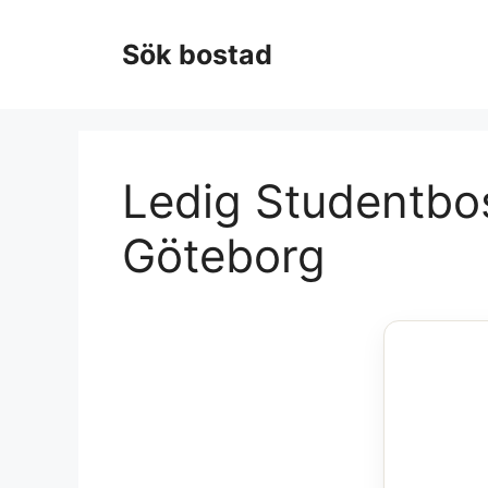
Hoppa
till
Sök bostad
innehåll
Ledig Studentbos
Göteborg