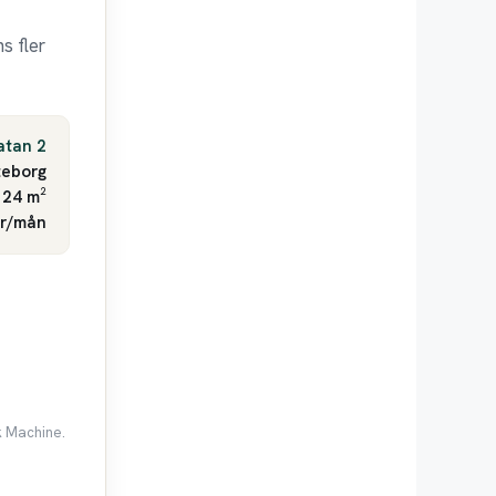
s fler
atan 2
eborg
 24 m²
kr/mån
k Machine.