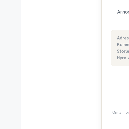
Annon
Adres
Komm
Storl
Hyra 
Om annons