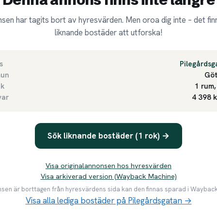
sen har tagits bort av hyresvärden. Men oroa dig inte – det finn
liknande bostäder att utforska!
s
Pilegårdsg
un
Göt
ek
1 rum,
var
4 398 
Sök liknande bostäder (1 rok) →
Visa originalannonsen hos hyresvärden
Visa arkiverad version (Wayback Machine)
en är borttagen från hyresvärdens sida kan den finnas sparad i Waybac
Visa alla lediga bostäder på Pilegårdsgatan →