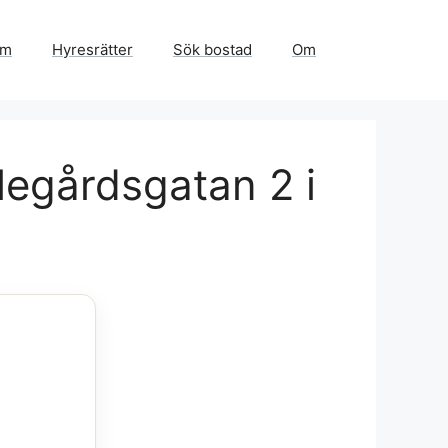
em
Hyresrätter
Sök bostad
Om
legårdsgatan 2 i