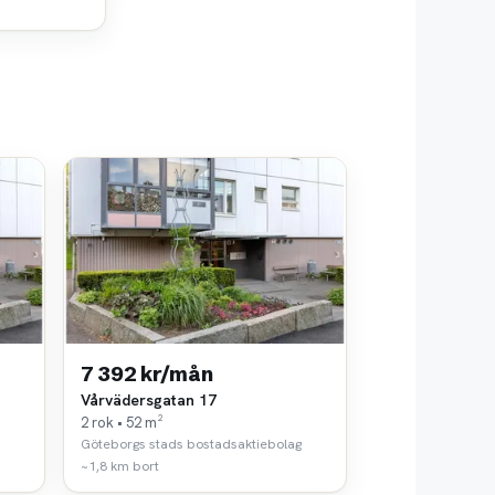
7 392 kr/mån
Vårvädersgatan 17
2 rok • 52 m²
Göteborgs stads bostadsaktiebolag
~1,8 km bort