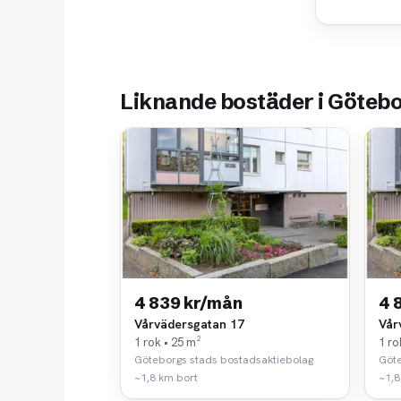
Liknande bostäder i Göteb
4 839 kr/mån
4 
Vårvädersgatan 17
Vår
1 rok • 25 m²
1 ro
Göteborgs stads bostadsaktiebolag
Göte
~1,8 km bort
~1,8