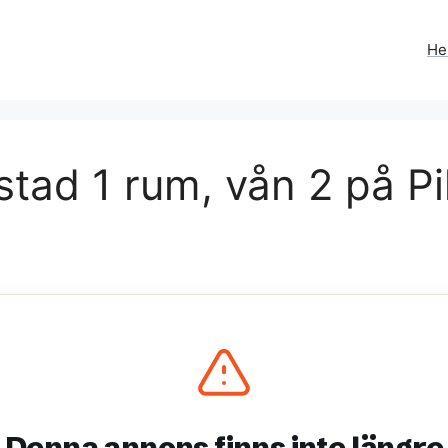
H
tad 1 rum, vån 2 på Pi
Denna annons finns inte längre