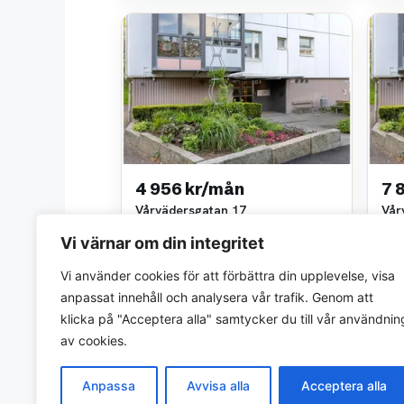
4 956 kr/mån
7 
Vårvädersgatan 17
Vår
1 rok • 25 m²
2 ro
Vi värnar om din integritet
Göteborgs stads bostadsaktiebolag
Göte
~1,8 km bort
~1,8
Vi använder cookies för att förbättra din upplevelse, visa
anpassat innehåll och analysera vår trafik. Genom att
klicka på "Acceptera alla" samtycker du till vår användnin
av cookies.
Anpassa
Avvisa alla
Acceptera alla