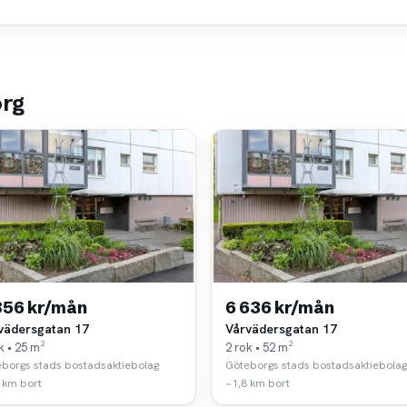
org
856 kr/mån
6 636 kr/mån
vädersgatan 17
Vårvädersgatan 17
k • 25 m²
2 rok • 52 m²
borgs stads bostadsaktiebolag
Göteborgs stads bostadsaktiebolag
 km bort
~1,8 km bort