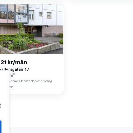
821 kr/mån
vädersgatan 17
k • 57 m²
borgs stads bostadsaktiebolag
 km bort
g