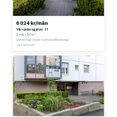
6 024 kr/mån
Vårvädersgatan 11
2 rok • 57 m²
Göteborgs stads bostadsaktiebolag
~8,2 km bort