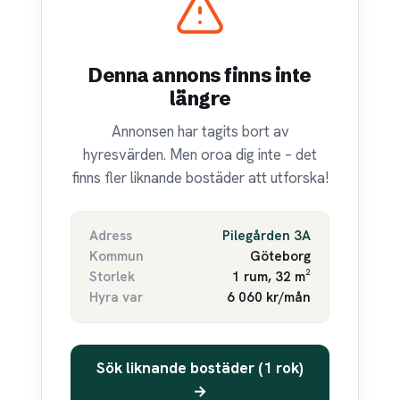
Denna annons finns inte
längre
Annonsen har tagits bort av
hyresvärden. Men oroa dig inte – det
finns fler liknande bostäder att utforska!
Adress
Pilegården 3A
Kommun
Göteborg
Storlek
1 rum, 32 m²
Hyra var
6 060 kr/mån
Sök liknande bostäder (1 rok)
→