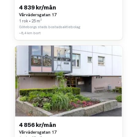
4 839 kr/mån
Vårvädersgatan 17
1 rok • 25 m²
Göteborgs stads bostadsaktiebolag
~8,4 km bort
4 856 kr/mån
Vårvädersgatan 17