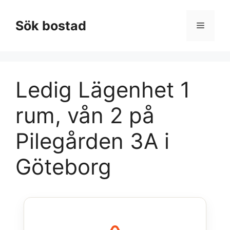
Hoppa
till
Sök bostad
Meny
innehåll
Ledig Lägenhet 1
rum, vån 2 på
Pilegården 3A i
Göteborg