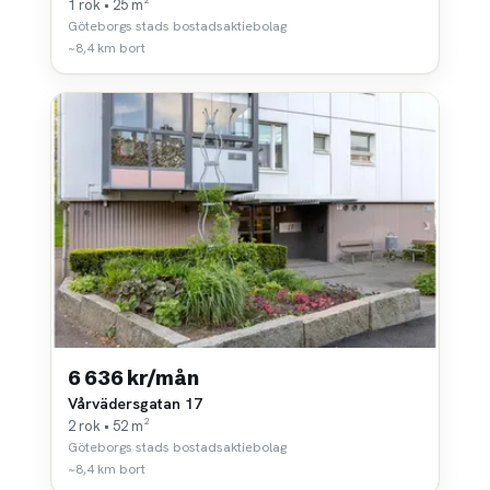
1 rok • 25 m²
Göteborgs stads bostadsaktiebolag
~8,4 km bort
6 636 kr/mån
Vårvädersgatan 17
2 rok • 52 m²
Göteborgs stads bostadsaktiebolag
~8,4 km bort