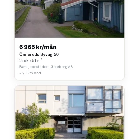
6 965 kr/mån
Önnereds Byväg 50
2 rok • 51 m²
Familjebostäder i Göteborg AB
~3,0 km bort