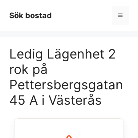
Hoppa
till
Sök bostad
Meny
innehåll
Ledig Lägenhet 2
rok på
Pettersbergsgatan
45 A i Västerås