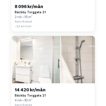
8 096 kr/mån
Bäckby Torggata 21
2 rok • 55 m²
Ikano Bostad
~3,5 km bort
14 420 kr/mån
Bäckby Torggata 21
4 rok • 82 m²
Ikano Bostad