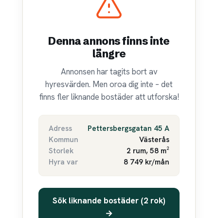
Denna annons finns inte
längre
Annonsen har tagits bort av
hyresvärden. Men oroa dig inte – det
finns fler liknande bostäder att utforska!
Adress
Pettersbergsgatan 45 A
Kommun
Västerås
Storlek
2 rum, 58 m²
Hyra var
8 749 kr/mån
Sök liknande bostäder (2 rok)
→