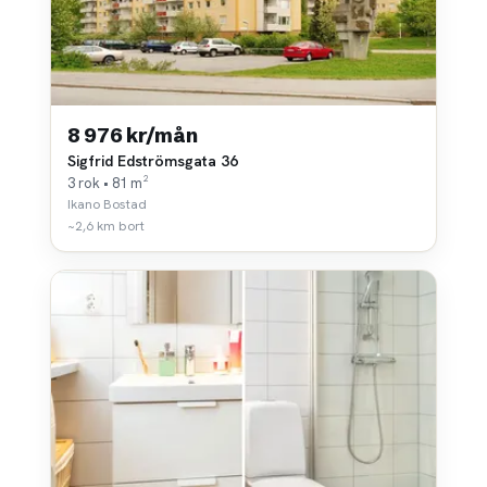
8 976 kr/mån
Sigfrid Edströmsgata 36
3 rok • 81 m²
Ikano Bostad
~2,6 km bort