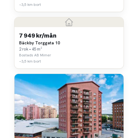
~3,5 km bort
7 949 kr/mån
Bäckby Torggata 10
2 rok • 45 m²
Bostads AB Mimer
~3,5 km bort