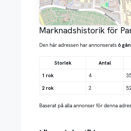
Marknadshistorik för Pa
Den här adressen har annonserats
6 gån
Storlek
Antal
1 rok
4
3
2 rok
2
5
Baserat på alla annonser för denna adre