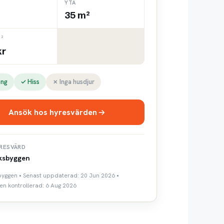
YTA
35 m²
²
kr
ong
✓ Hiss
✗ Inga husdjur
Ansök hos hyresvärden
RESVÄRD
ksbyggen
sbyggen • Senast uppdaterad: 20 Jun 2026 •
n kontrollerad: 6 Aug 2026