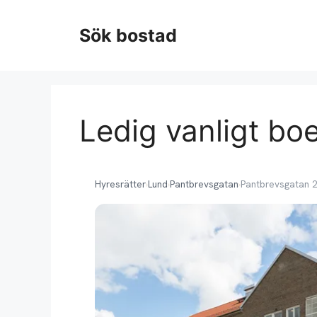
Hoppa
till
Sök bostad
innehåll
Ledig vanligt bo
Hyresrätter
›
Lund
›
Pantbrevsgatan
›
Pantbrevsgatan 