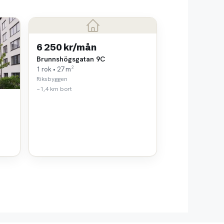
6 250 kr/mån
Brunnshögsgatan 9C
1 rok • 27 m²
Riksbyggen
~1,4 km bort