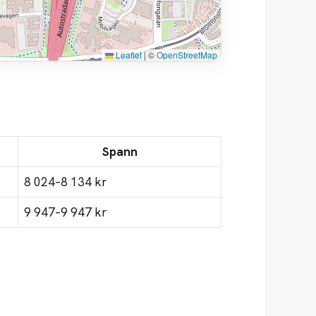
Leaflet
|
©
OpenStreetMap
Spann
8 024–8 134 kr
9 947–9 947 kr