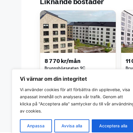
Liknande bostäder
8 770 kr/mån
11
Brunnshögsgatan 9C
Bru
2 rok • 40 m²
3 ro
Vi värnar om din integritet
Riksbyggen
Riks
~1,3 km bort
~1,3
Vi använder cookies för att förbättra din upplevelse, visa
anpassat innehåll och analysera vår trafik. Genom att
klicka på "Acceptera alla" samtycker du till vår användnin
av cookies.
Anpassa
Avvisa alla
Acceptera alla