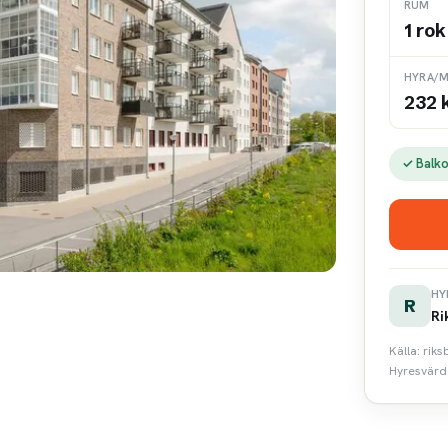
RUM
1 rok
HYRA/M
232 
✓ Balk
HY
R
Ri
Källa: rik
Hyresvärde