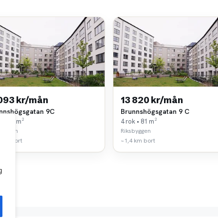
 093 kr/mån
13 820 kr/mån
nnshögsgatan 9C
Brunnshögsgatan 9 C
k • 59 m²
4 rok • 81 m²
byggen
Riksbyggen
 km bort
~1,4 km bort
g