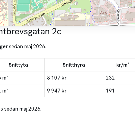
ntbrevsgatan 2c
ger
sedan maj 2026.
Snittyta
Snitthyra
kr/m²
5 m²
8 107 kr
232
2 m²
9 947 kr
191
ss sedan maj 2026.