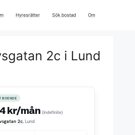
em
Hyresrätter
Sök bostad
Om
vsgatan 2c i Lund
T BOENDE
34 kr/mån
(indefinite)
vsgatan 2c
, Lund