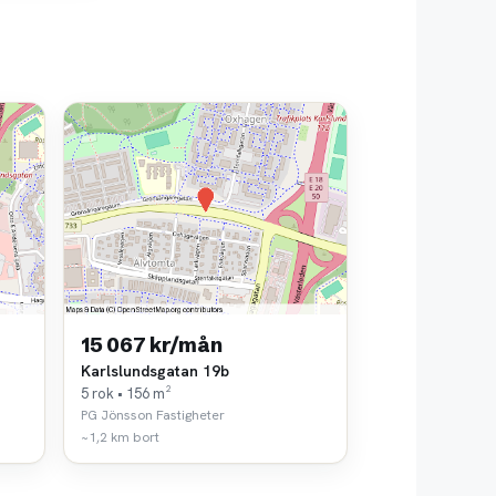
15 067 kr/mån
Karlslundsgatan 19b
5 rok • 156 m²
PG Jönsson Fastigheter
~1,2 km bort