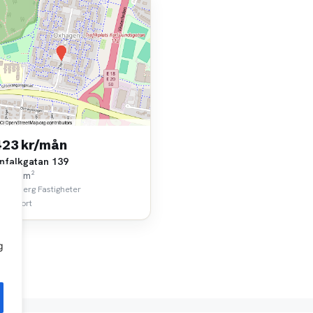
423 kr/mån
nfalkgatan 139
k • 73 m²
öderberg Fastigheter
 km bort
g