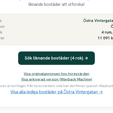
liknande bostäder att utforska!
s
Östra Vintergat
un
Ö
ek
4 rum,
var
11 091 
Sök liknande bostäder (4 rok) →
Visa originalannonsen hos hyresvärden
Visa arkiverad version (Wayback Machine)
en är borttagen från hyresvärdens sida kan den finnas sparad i Waybac
Visa alla lediga bostäder på Östra Vintergatan →