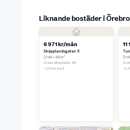
Liknande bostäder i Örebro
6 971 kr/mån
11
Skäpplandsgatan 5
Tun
2 rok • 64 m²
3 ro
ÖrebroBostäder AB
Öre
~0,9 km bort
~0,9