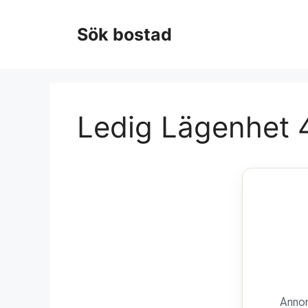
Hoppa
till
Sök bostad
innehåll
Ledig Lägenhet 4
Annon