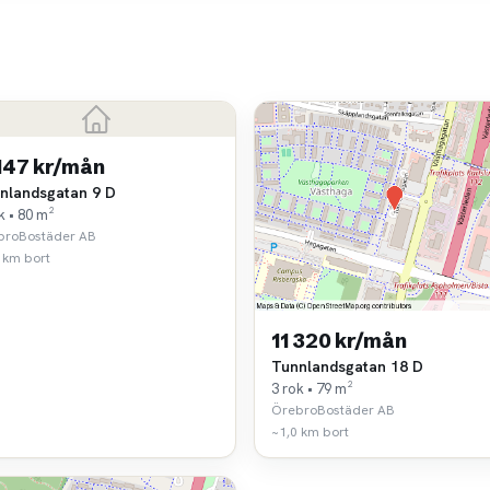
 147 kr/mån
nlandsgatan 9 D
k • 80 m²
broBostäder AB
 km bort
11 320 kr/mån
Tunnlandsgatan 18 D
3 rok • 79 m²
ÖrebroBostäder AB
~1,0 km bort