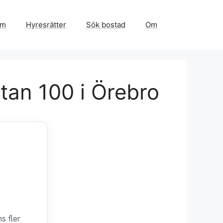
em
Hyresrätter
Sök bostad
Om
tan 100 i Örebro
s fler