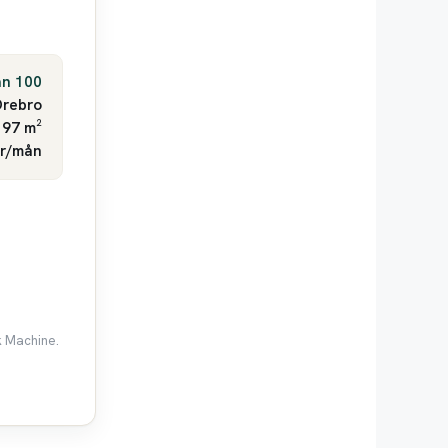
an 100
rebro
 97 m²
kr/mån
k Machine.