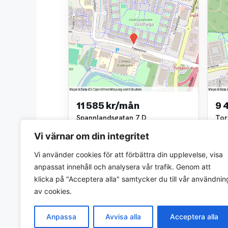
11 585 kr/mån
9 
Spannlandsgatan 7 D
Tor
3 rok • 80 m²
2 ro
Vi värnar om din integritet
ÖrebroBostäder AB
LG S
~1,3 km bort
~1,3
Vi använder cookies för att förbättra din upplevelse, visa
anpassat innehåll och analysera vår trafik. Genom att
klicka på "Acceptera alla" samtycker du till vår användnin
av cookies.
Anpassa
Avvisa alla
Acceptera alla