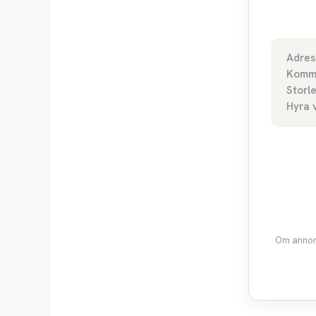
Adres
Komm
Storl
Hyra 
Om annons