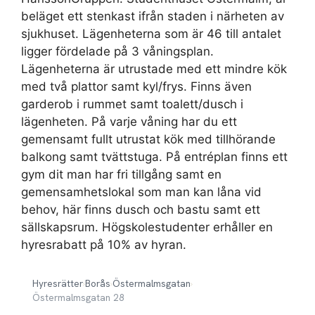
beläget ett stenkast ifrån staden i närheten av
sjukhuset. Lägenheterna som är 46 till antalet
ligger fördelade på 3 våningsplan.
Lägenheterna är utrustade med ett mindre kök
med två plattor samt kyl/frys. Finns även
garderob i rummet samt toalett/dusch i
lägenheten. På varje våning har du ett
gemensamt fullt utrustat kök med tillhörande
balkong samt tvättstuga. På entréplan finns ett
gym dit man har fri tillgång samt en
gemensamhetslokal som man kan låna vid
behov, här finns dusch och bastu samt ett
sällskapsrum. Högskolestudenter erhåller en
hyresrabatt på 10% av hyran.
Hyresrätter
›
Borås
›
Östermalmsgatan
›
Östermalmsgatan 28