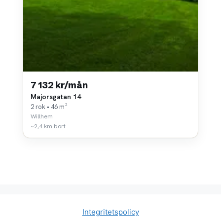
7 132 kr/mån
Majorsgatan 14
2 rok • 46 m²
Willhem
~2,4 km bort
Integritetspolicy