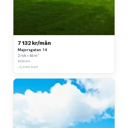
7 132 kr/mån
Majorsgatan 14
2 rok • 46 m²
Willhem
~2,4 km bort