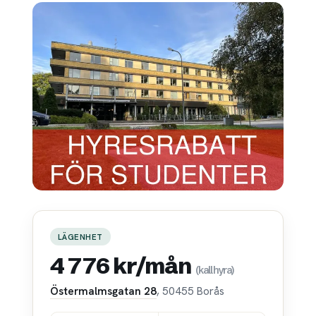
LÄGENHET
4 776 kr/mån
(kallhyra)
Östermalmsgatan 28
, 50455 Borås