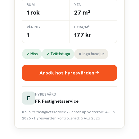
RUM
YTA
1 rok
27 m²
VÅNING
HYRA/M²
1
177 kr
✓ Hiss
✓ Tvättstuga
✗ Inga husdjur
Ansök hos hyresvärden
HYRESVÄRD
F
FR Fastighetsservice
Källa: fr-fastighetsservice • Senast uppdaterad: 4 Jun
2026 • Hyresvärden kontrollerad: 6 Aug 2026