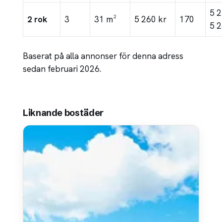
5 
2 rok
3
31 m²
5 260 kr
170
5 2
Baserat på alla annonser för denna adress
sedan februari 2026.
Liknande bostäder