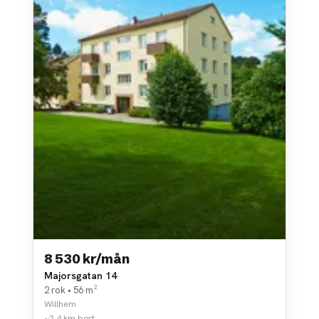
8 530 kr/mån
Majorsgatan 14
2 rok • 56 m²
Willhem
~2,4 km bort