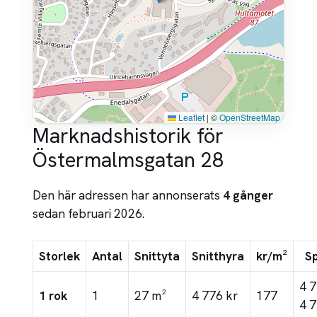
Leaflet
|
©
OpenStreetMap
Marknadshistorik för
Östermalmsgatan 28
Den här adressen har annonserats
4 gånger
sedan februari 2026.
Storlek
Antal
Snittyta
Snitthyra
kr/m²
S
4 
1 rok
1
27 m²
4 776 kr
177
4 7