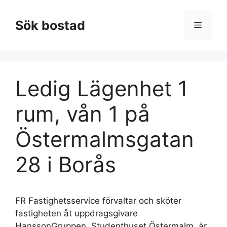
Hoppa
till
Sök bostad
Meny
innehåll
Ledig Lägenhet 1
rum, vån 1 på
Östermalmsgatan
28 i Borås
FR Fastighetsservice förvaltar och sköter
fastigheten åt uppdragsgivare
HanssonGruppen. Studenthuset Östermalm, är