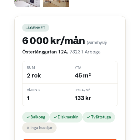
LÄGENHET
6 000 kr/mån
(varmhyra)
Österlånggatan 12A
, 73231 Arboga
RUM
YTA
2 rok
45 m²
VÅNING
HYRA/M²
1
133 kr
✓ Balkong
✓ Diskmaskin
✓ Tvättstuga
✗ Inga husdjur