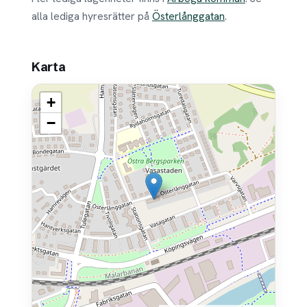
alla lediga hyresrätter på
Österlånggatan
.
Karta
+
−