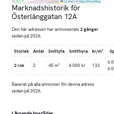
Leaflet
|
©
OpenStreetMap
Marknadshistorik för
Österlånggatan 12A
Den här adressen har annonserats
2 gånger
sedan juli 2026.
Storlek
Antal
Snittyta
Snitthyra
kr/m²
S
6 
2 rok
2
45 m²
6 000 kr
133
6 0
Baserat på alla annonser för denna adress
sedan juli 2026.
Liknande bostäder