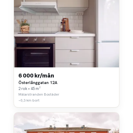
6 000 kr/mån
Österlånggatan 12A
2 rok • 45 m²
Mälarstranden Bostäder
~0,3 km bort