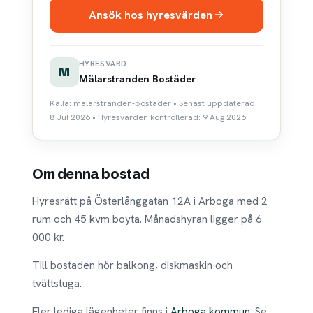
Ansök hos hyresvärden
HYRESVÄRD
M
Mälarstranden Bostäder
Källa: malarstranden-bostader • Senast uppdaterad:
8 Jul 2026 • Hyresvärden kontrollerad: 9 Aug 2026
Om denna bostad
Hyresrätt på Österlånggatan 12A i Arboga med 2
rum och 45 kvm boyta. Månadshyran ligger på 6
000 kr.
Till bostaden hör balkong, diskmaskin och
tvättstuga.
Fler lediga lägenheter finns i
Arboga kommun
. Se