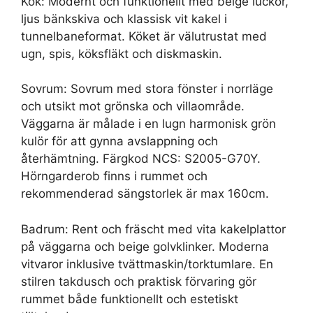
Kök: Modernt och funktionellt med beige luckor,
ljus bänkskiva och klassisk vit kakel i
tunnelbaneformat. Köket är välutrustat med
ugn, spis, köksfläkt och diskmaskin.
Sovrum: Sovrum med stora fönster i norrläge
och utsikt mot grönska och villaområde.
Väggarna är målade i en lugn harmonisk grön
kulör för att gynna avslappning och
återhämtning. Färgkod NCS: S2005-G70Y.
Hörngarderob finns i rummet och
rekommenderad sängstorlek är max 160cm.
Badrum: Rent och fräscht med vita kakelplattor
på väggarna och beige golvklinker. Moderna
vitvaror inklusive tvättmaskin/torktumlare. En
stilren takdusch och praktisk förvaring gör
rummet både funktionellt och estetiskt