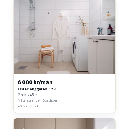
6 000 kr/mån
Österlånggatan 12 A
2 rok • 45 m²
Mälarstranden Bostäder
~0,3 km bort