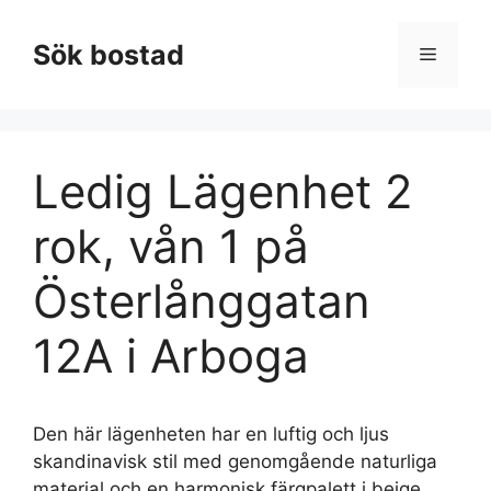
Hoppa
till
Sök bostad
Meny
innehåll
Ledig Lägenhet 2
rok, vån 1 på
Österlånggatan
12A i Arboga
Den här lägenheten har en luftig och ljus
skandinavisk stil med genomgående naturliga
material och en harmonisk färgpalett i beige,