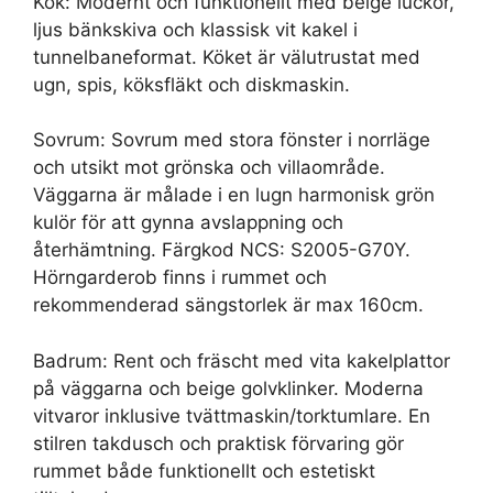
Kök: Modernt och funktionellt med beige luckor,
ljus bänkskiva och klassisk vit kakel i
tunnelbaneformat. Köket är välutrustat med
ugn, spis, köksfläkt och diskmaskin.
Sovrum: Sovrum med stora fönster i norrläge
och utsikt mot grönska och villaområde.
Väggarna är målade i en lugn harmonisk grön
kulör för att gynna avslappning och
återhämtning. Färgkod NCS: S2005-G70Y.
Hörngarderob finns i rummet och
rekommenderad sängstorlek är max 160cm.
Badrum: Rent och fräscht med vita kakelplattor
på väggarna och beige golvklinker. Moderna
vitvaror inklusive tvättmaskin/torktumlare. En
stilren takdusch och praktisk förvaring gör
rummet både funktionellt och estetiskt