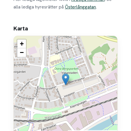
alla lediga hyresrätter på
Österlånggatan
.
Karta
+
−