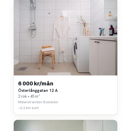
6 000 kr/mån
Österlånggatan 12 A
2 rok • 45 m²
Mälarstranden Bostäder
~0,3 km bort