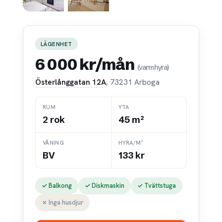
LÄGENHET
6 000 kr/mån
(varmhyra)
Österlånggatan 12A
, 73231 Arboga
RUM
YTA
2 rok
45 m²
VÅNING
HYRA/M²
BV
133 kr
✓ Balkong
✓ Diskmaskin
✓ Tvättstuga
✗ Inga husdjur