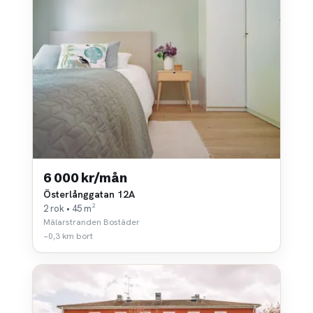
6 000 kr/mån
Österlånggatan 12A
2 rok • 45 m²
Mälarstranden Bostäder
~0,3 km bort