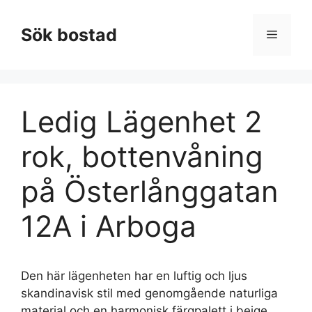
Hoppa
till
Sök bostad
Meny
innehåll
Ledig Lägenhet 2
rok, bottenvåning
på Österlånggatan
12A i Arboga
Den här lägenheten har en luftig och ljus
skandinavisk stil med genomgående naturliga
material och en harmonisk färgpalett i beige,