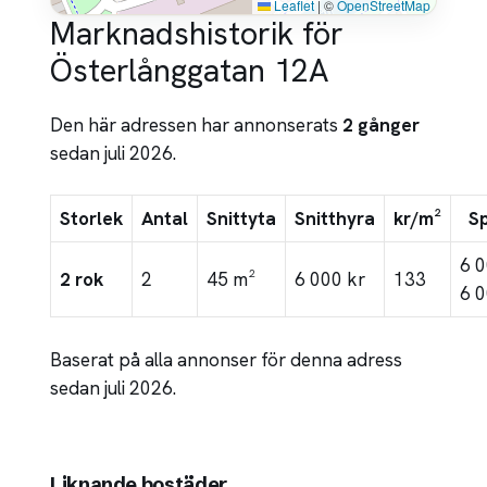
Leaflet
|
©
OpenStreetMap
Marknadshistorik för
Österlånggatan 12A
Den här adressen har annonserats
2 gånger
sedan juli 2026.
Storlek
Antal
Snittyta
Snitthyra
kr/m²
S
6 
2 rok
2
45 m²
6 000 kr
133
6 0
Baserat på alla annonser för denna adress
sedan juli 2026.
Liknande bostäder