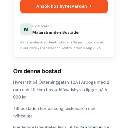
Ansök hos hyresvärden
HYRESVÄRD
M
Mälarstranden Bostäder
Källa: malarstranden-bostader • Senast uppdaterad:
8 Jul 2026 • Hyresvärden kontrollerad: 6 Aug 2026
Om denna bostad
Hyresrätt på Österlånggatan 12A i Arboga med 2
rum och 45 kvm boyta. Månadshyran ligger på 6
000 kr.
Till bostaden hör balkong, diskmaskin och
tvättstuga.
Fler lediga lägenheter finns i
Arboga kommun
. Se