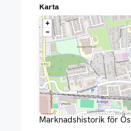
Karta
+
−
Marknadshistorik för Ös