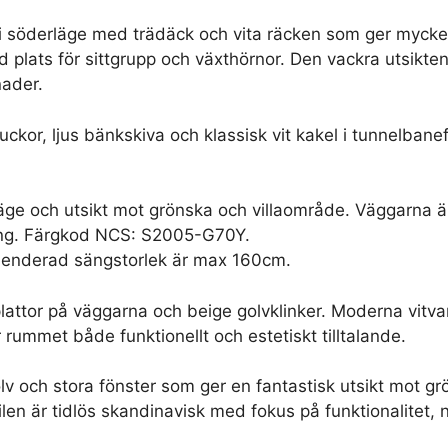
i söderläge med trädäck och vita räcken som ger mycke
 plats för sittgrupp och växthörnor. Den vackra utsikten
nader.
ckor, ljus bänkskiva och klassisk vit kakel i tunnelbane
äge och utsikt mot grönska och villaområde. Väggarna ä
ning. Färgkod NCS: S2005-G70Y.
enderad sängstorlek är max 160cm.
attor på väggarna och beige golvklinker. Moderna vitvar
 rummet både funktionellt och estetiskt tilltalande.
 och stora fönster som ger en fantastisk utsikt mot gr
en är tidlös skandinavisk med fokus på funktionalitet, 