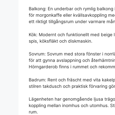
Balkong: En underbar och rymlig balkong 
för morgonkaffe eller kvällsavkoppling med
ett riktigt tillgångsrum under varmare må
Kök: Modernt och funktionellt med beige lu
spis, köksfläkt och diskmaskin.
Sovrum: Sovrum med stora fönster i norrl
för att gynna avslappning och återhämt
Hörngarderob finns i rummet och rekomm
Badrum: Rent och fräscht med vita kakelpl
stilren takdusch och praktisk förvaring gör
Lägenheten har genomgående ljusa trägolv
koppling mellan inomhus och utomhus. Stil
rum.