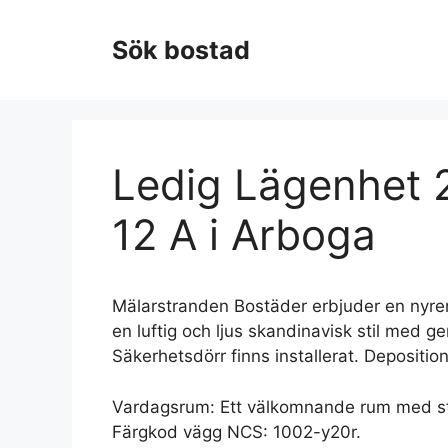
Hoppa
till
Sök bostad
innehåll
Ledig Lägenhet 2
12 A i Arboga
Mälarstranden Bostäder erbjuder en nyr
en luftig och ljus skandinavisk stil med g
Säkerhetsdörr finns installerat. Deposit
Vardagsrum: Ett välkomnande rum med stor
Färgkod vägg NCS: 1002-y20r.