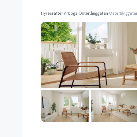
Hyresrätter
›
Arboga
›
Österlånggatan
›
Österlånggata