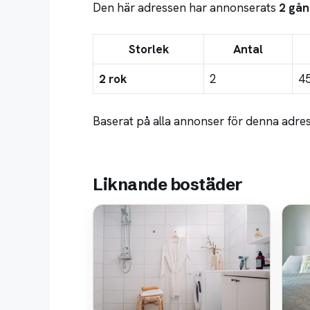
Den här adressen har annonserats
2 gån
Storlek
Antal
2 rok
2
4
Baserat på alla annonser för denna adress
Liknande bostäder