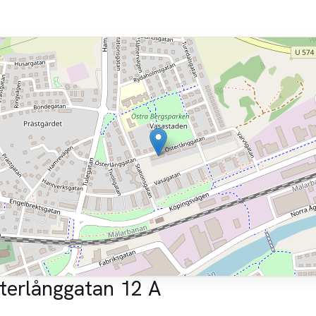
terlånggatan 12 A