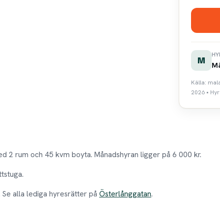
HY
M
Mä
Källa: mal
2026 • Hyr
ed 2 rum och 45 kvm boyta. Månadshyran ligger på 6 000 kr.
ttstuga.
. Se alla lediga hyresrätter på
Österlånggatan
.