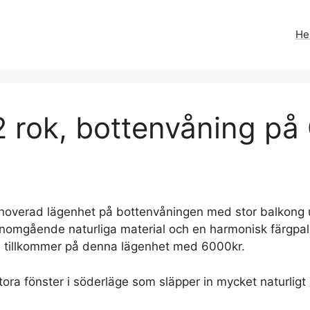
H
 rok, bottenvåning på
enoverad lägenhet på bottenvåningen med stor balkong
enomgående naturliga material och en harmonisk färgpalett
ion tillkommer på denna lägenhet med 6000kr.
a fönster i söderläge som släpper in mycket naturligt l