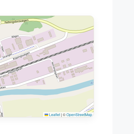
Leaflet
|
©
OpenStreetMap