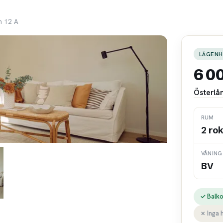
n 12 A
LÄGENH
6 0
Österlå
RUM
2 ro
VÅNING
BV
✓ Balk
✗ Inga 