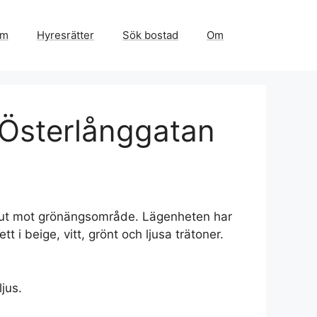
em
Hyresrätter
Sök bostad
Om
 Österlånggatan
 ut mot grönängsområde. Lägenheten har
 i beige, vitt, grönt och ljusa trätoner.
jus.