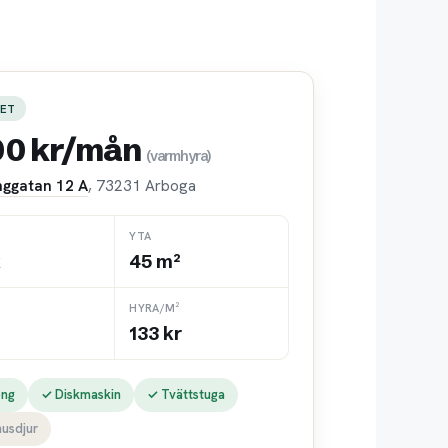
ET
00 kr/mån
(varmhyra)
nggatan 12 A
, 73231 Arboga
YTA
k
45 m²
HYRA/M²
133 kr
ong
✓ Diskmaskin
✓ Tvättstuga
husdjur