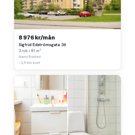
8 976 kr/mån
Sigfrid Edströmsgata 36
3 rok • 81 m²
Ikano Bostad
~3,9 km bort