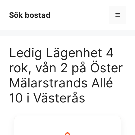
Hoppa
till
Sök bostad
Meny
innehåll
Ledig Lägenhet 4
rok, vån 2 på Öster
Mälarstrands Allé
10 i Västerås