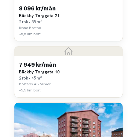
8 096 kr/mån
Bäckby Torggata 21
2 rok • 55 m²
Ikano Bostad
~5,5 km bort
7 949 kr/mån
Bäckby Torggata 10
2 rok • 45 m²
Bostads AB Mimer
~5,5 km bort