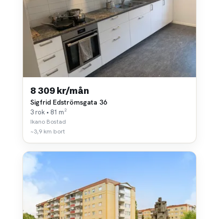
8 309 kr/mån
Sigfrid Edströmsgata 36
3 rok • 81 m²
Ikano Bostad
~3,9 km bort