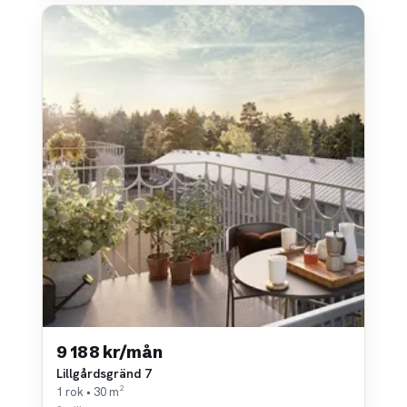
9 188 kr/mån
Lillgårdsgränd 7
1 rok • 30 m²