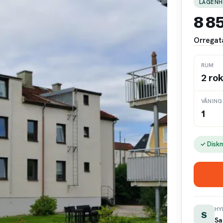
LÄGENH
8 8
Orregat
RUM
2 ro
VÅNING
1
✓ Disk
HY
S
Sa