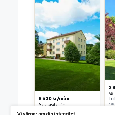
3 
Ali
8 530 kr/mån
1 ro
HSB
Majorsgatan 14
~2,4
2 rok • 56 m²
Vi värnar om din integritet
Willhem