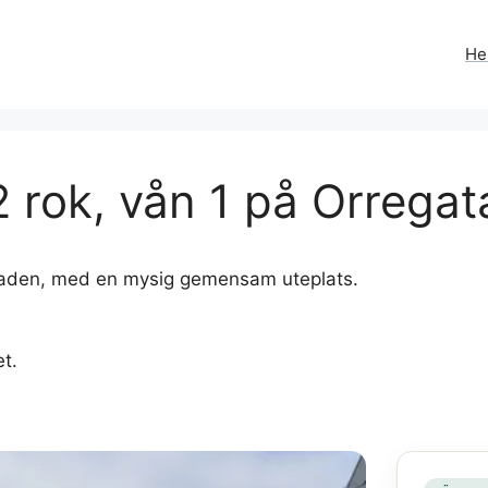
H
 rok, vån 1 på Orregat
llastaden, med en mysig gemensam uteplats.
et.