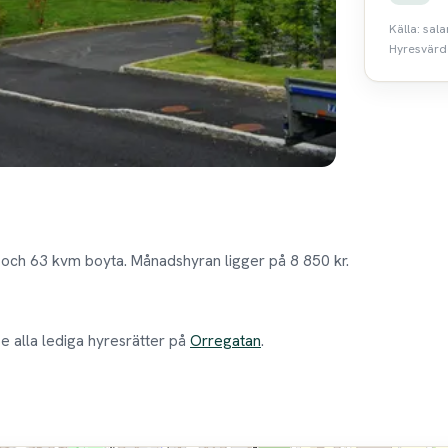
Källa: sal
Hyresvärde
och 63 kvm boyta. Månadshyran ligger på 8 850 kr.
Se alla lediga hyresrätter på
Orregatan
.