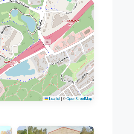
Leaflet
|
©
OpenStreetMap