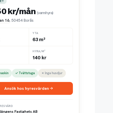
ET
50 kr/mån
(varmhyra)
an 16
, 50454 Borås
YTA
k
63 m²
HYRA/M²
140 kr
maskin
✓ Tvättstuga
✗ Inga husdjur
Ansök hos hyresvärden
RESVÄRD
längens Fastighets AB