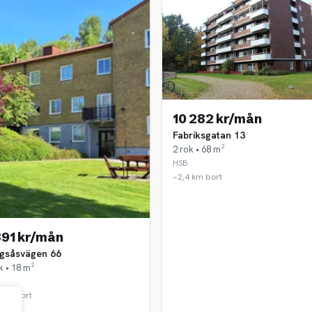
10 282 kr/mån
Fabriksgatan 13
2 rok • 68 m²
HSB
~2,4 km bort
891 kr/mån
ngsåsvägen 66
k • 18 m²
 km bort