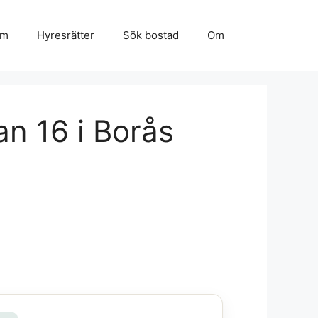
em
Hyresrätter
Sök bostad
Om
an 16 i Borås