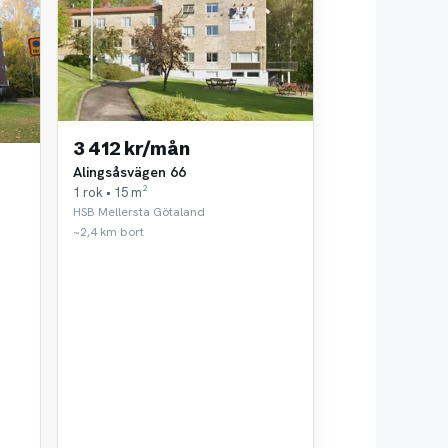
3 412 kr/mån
Alingsåsvägen 66
1 rok • 15 m²
HSB Mellersta Götaland
~2,4 km bort