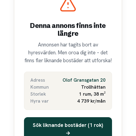
Denna annons finns inte
längre
Annonsen har tagits bort av
hyresvärden. Men oroa dig inte – det
finns fler liknande bostäder att utforska!
Adress
Olof Gransgatan 20
Kommun
Trollhättan
Storlek
1 rum, 38 m²
Hyra var
4 739 kr/mån
Sök liknande bostäder (1 rok)
→