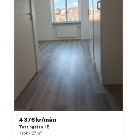
4 376 kr/mån
Tessingatan 1B
1 rok • 27 m²