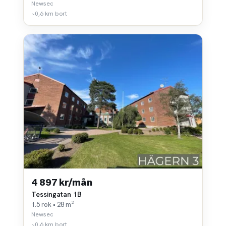
Newsec
~0,6 km bort
4 897 kr/mån
Tessingatan 1B
1.5 rok • 28 m²
Newsec
~0,6 km bort