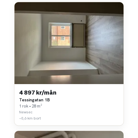
4 897 kr/mån
Tessingatan 1B
1 rok • 28 m²
Newsec
~0,6 km bort