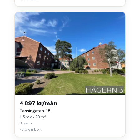
4 897 kr/mån
Tessingatan 1B
1.5 rok • 28 m²
Newsec
~0,6 km bort