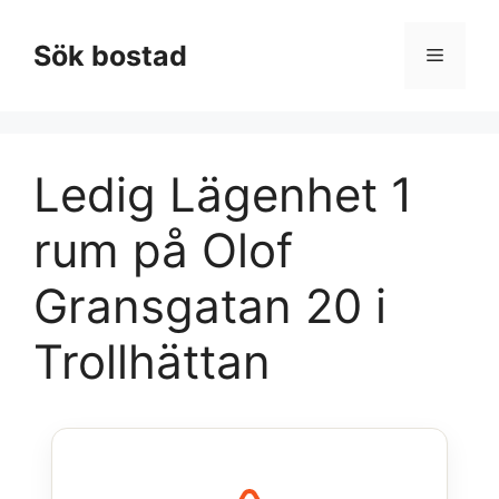
Hoppa
till
Sök bostad
Meny
innehåll
Ledig Lägenhet 1
rum på Olof
Gransgatan 20 i
Trollhättan