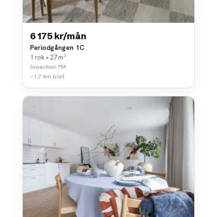
6 175 kr/mån
Periodgången 1C
1 rok • 27 m²
Sveaviken PM
~1,7 km bort