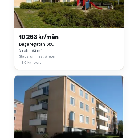
10 263 kr/mån
Bagaregatan 38C
3 rok • 82 m²
Stadsrum Fastigheter
~1,5 km bort