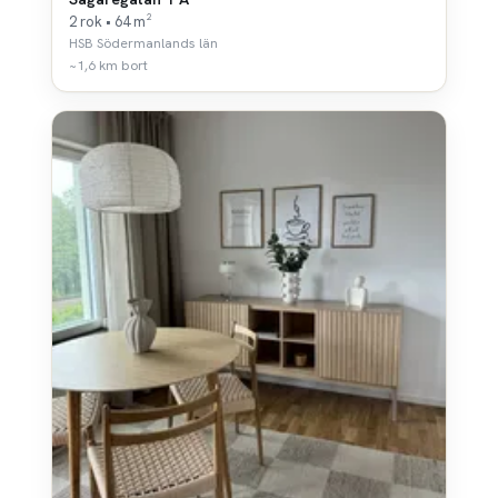
2 rok • 64 m²
HSB Södermanlands län
~1,6 km bort