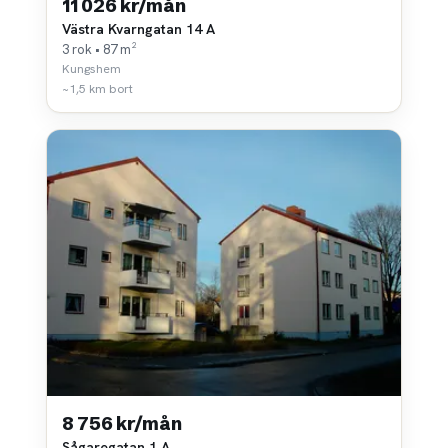
11 026 kr/mån
Västra Kvarngatan 14 A
3 rok • 87 m²
Kungshem
~1,5 km bort
8 756 kr/mån
Sågaregatan 1 A