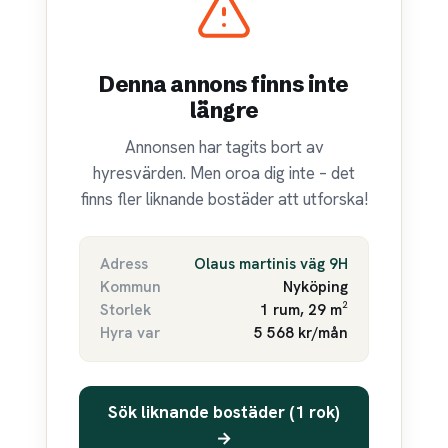
Denna annons finns inte
längre
Annonsen har tagits bort av
hyresvärden. Men oroa dig inte – det
finns fler liknande bostäder att utforska!
Adress
Olaus martinis väg 9H
Kommun
Nyköping
Storlek
1 rum, 29 m²
Hyra var
5 568 kr/mån
Sök liknande bostäder (1 rok)
→