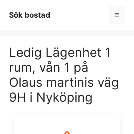
Hoppa
till
Sök bostad
Meny
innehåll
Ledig Lägenhet 1
rum, vån 1 på
Olaus martinis väg
9H i Nyköping