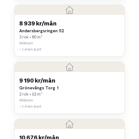
8 939 kr/mån
Andersbergsringen 52
3 rok • 80 m²
Willhem
~1,4 km bort
9 190 kr/mån
Grönevångs Torg 1
2 rok • 62 m²
Willhem
~1,4 km bort
10 676 kr/mån