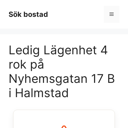
Hoppa
till
Sök bostad
Meny
innehåll
Ledig Lägenhet 4
rok på
Nyhemsgatan 17 B
i Halmstad