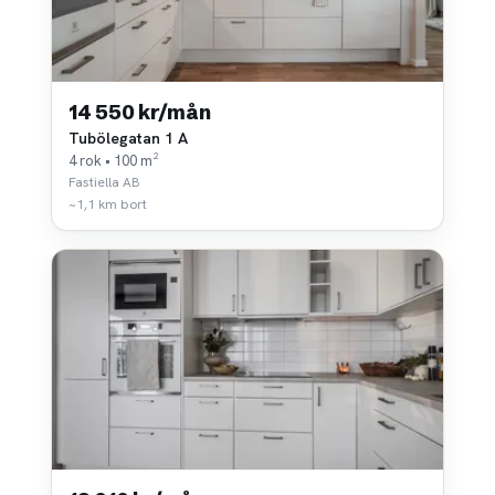
14 550 kr/mån
Tubölegatan 1 A
4 rok • 100 m²
Fastiella AB
~1,1 km bort