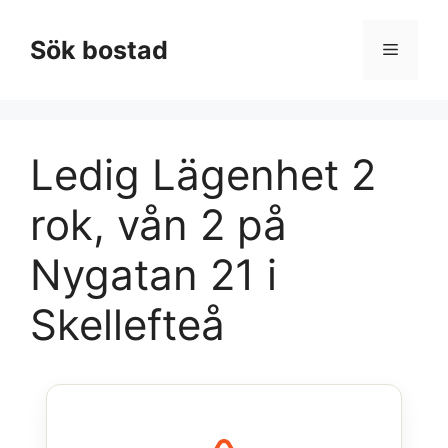
Hoppa
till
Sök bostad
Meny
innehåll
Ledig Lägenhet 2
rok, vån 2 på
Nygatan 21 i
Skellefteå