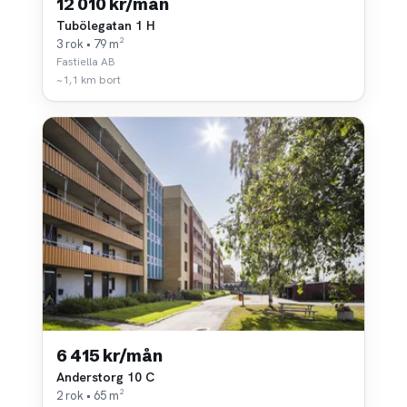
12 010 kr/mån
Tubölegatan 1 H
3 rok • 79 m²
Fastiella AB
~1,1 km bort
6 415 kr/mån
Anderstorg 10 C
2 rok • 65 m²