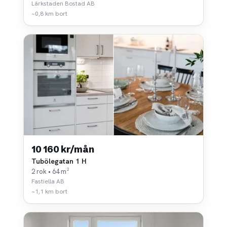
Lärkstaden Bostad AB
~0,8 km bort
10 160 kr/mån
Tubölegatan 1 H
2 rok • 64 m²
Fastiella AB
~1,1 km bort