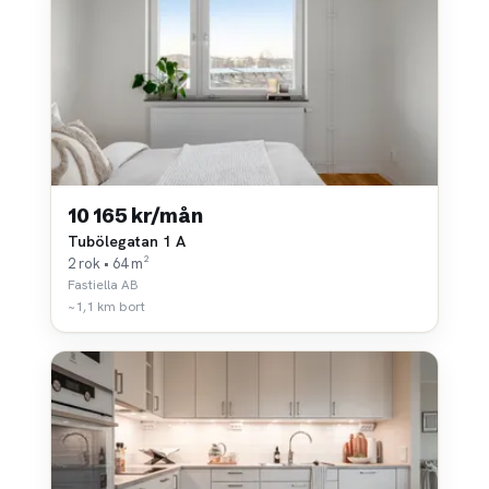
10 165 kr/mån
Tubölegatan 1 A
2 rok • 64 m²
Fastiella AB
~1,1 km bort