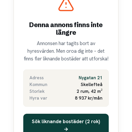
Denna annons finns inte
längre
Annonsen har tagits bort av
hyresvärden. Men oroa dig inte – det
finns fler liknande bostäder att utforska!
Adress
Nygatan 21
Kommun
Skellefteå
Storlek
2 rum, 42 m²
Hyra var
8 937 kr/mån
Sök liknande bostäder (2 rok)
→