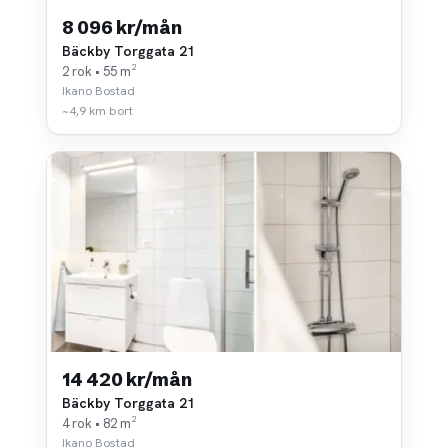
8 096 kr/mån
Bäckby Torggata 21
2 rok • 55 m²
Ikano Bostad
~4,9 km bort
14 420 kr/mån
Bäckby Torggata 21
4 rok • 82 m²
Ikano Bostad