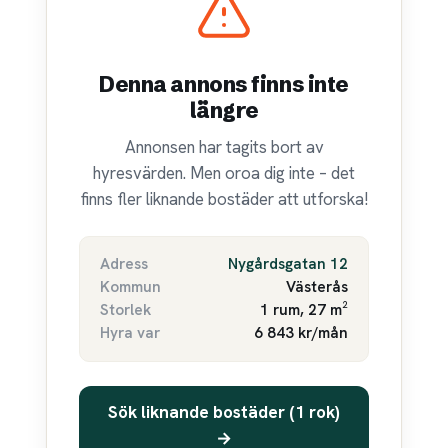
Denna annons finns inte
längre
Annonsen har tagits bort av
hyresvärden. Men oroa dig inte – det
finns fler liknande bostäder att utforska!
Adress
Nygårdsgatan 12
Kommun
Västerås
Storlek
1 rum, 27 m²
Hyra var
6 843 kr/mån
Sök liknande bostäder (1 rok)
→