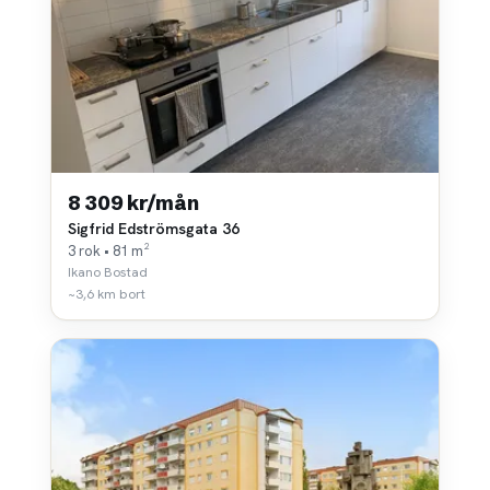
8 309 kr/mån
Sigfrid Edströmsgata 36
3 rok • 81 m²
Ikano Bostad
~3,6 km bort