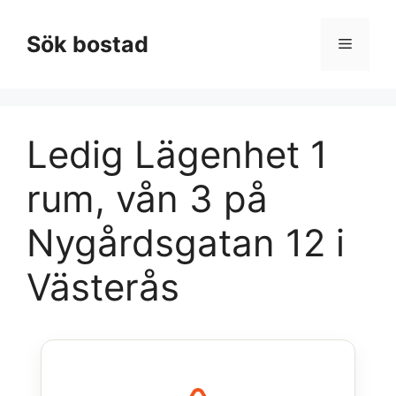
Hoppa
till
Sök bostad
Meny
innehåll
Ledig Lägenhet 1
rum, vån 3 på
Nygårdsgatan 12 i
Västerås