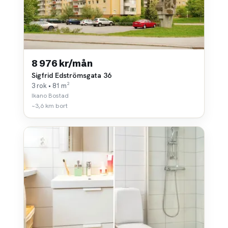
8 976 kr/mån
Sigfrid Edströmsgata 36
3 rok • 81 m²
Ikano Bostad
~3,6 km bort