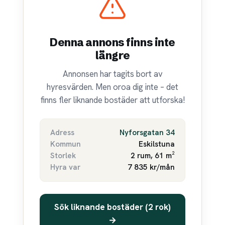
Denna annons finns inte
längre
Annonsen har tagits bort av
hyresvärden. Men oroa dig inte – det
finns fler liknande bostäder att utforska!
Adress
Nyforsgatan 34
Kommun
Eskilstuna
Storlek
2 rum, 61 m²
Hyra var
7 835 kr/mån
Sök liknande bostäder (2 rok)
→