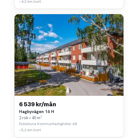
~4,2 km bort
6 539 kr/mån
Hagbyvägen 16 H
2 rok • 45 m²
Eskilstuna Kommunfastigheter AB
~5,2 km bort