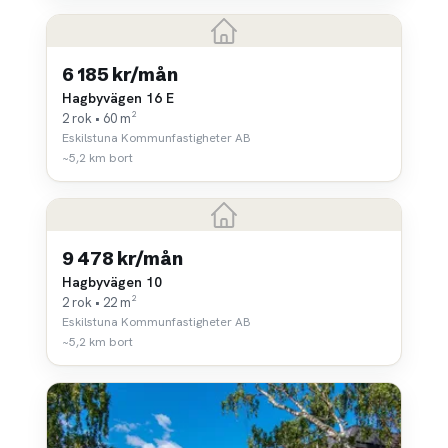
6 185 kr/mån
Hagbyvägen 16 E
2 rok • 60 m²
Eskilstuna Kommunfastigheter AB
~5,2 km bort
9 478 kr/mån
Hagbyvägen 10
2 rok • 22 m²
Eskilstuna Kommunfastigheter AB
~5,2 km bort