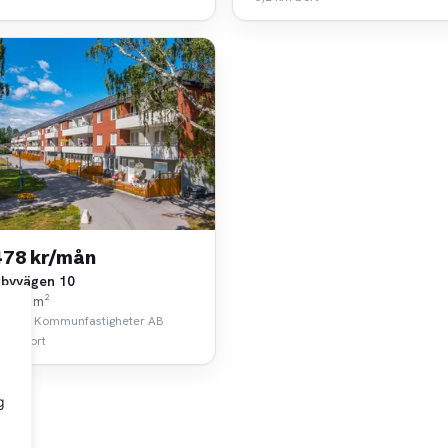
478 kr/mån
byvägen 10
k • 67 m²
lstuna Kommunfastigheter AB
 km bort
g