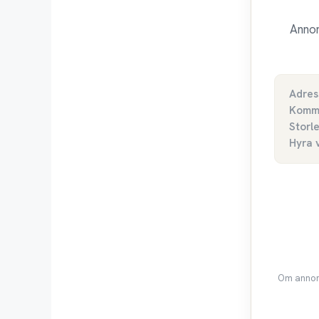
Annon
Adres
Komm
Storl
Hyra 
Om annons