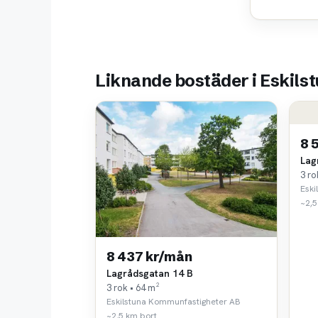
Liknande bostäder i Eskils
8 
Lag
3 ro
Eski
~2,5
8 437 kr/mån
Lagrådsgatan 14 B
3 rok • 64 m²
Eskilstuna Kommunfastigheter AB
~2,5 km bort