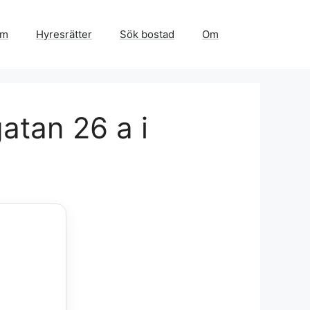
em
Hyresrätter
Sök bostad
Om
atan 26 a i