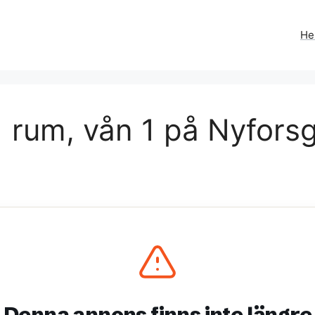
H
 rum, vån 1 på Nyforsg
Denna annons finns inte längre