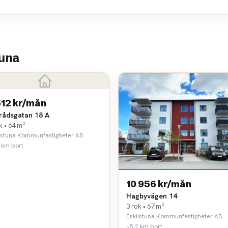
tuna
512 kr/mån
rådsgatan 18 A
k • 64 m²
lstuna Kommunfastigheter AB
 km bort
10 956 kr/mån
Hagbyvägen 14
3 rok • 67 m²
Eskilstuna Kommunfastigheter AB
~5,2 km bort