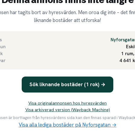
sen har tagits bort av hyresvärden. Men oroa dig inte – det finn
liknande bostäder att utforska!
s
Nyforsgata
un
Eski
ek
1 rum,
var
4 641 
Sök liknande bostäder (1 rok) →
Visa originalannonsen hos hyresvärden
Visa arkiverad version (Wayback Machine)
en är borttagen från hyresvärdens sida kan den finnas sparad i Waybac
Visa alla lediga bostäder på Nyforsgatan →