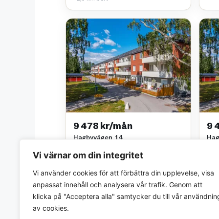
9 478 kr/mån
9 
Hagbyvägen 14
Hag
2 rok • 67 m²
2 ro
Vi värnar om din integritet
Eskilstuna Kommunfastigheter AB
Eski
~5,2 km bort
~5,2
Vi använder cookies för att förbättra din upplevelse, visa
anpassat innehåll och analysera vår trafik. Genom att
klicka på "Acceptera alla" samtycker du till vår användnin
av cookies.