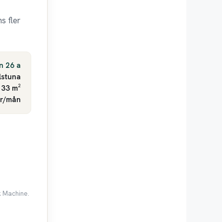
s fler
n 26 a
lstuna
 33 m²
kr/mån
k Machine.