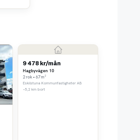
9 478 kr/mån
Hagbyvägen 10
2 rok • 67 m²
Eskilstuna Kommunfastigheter AB
~5,2 km bort