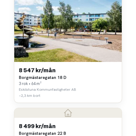
8 547 kr/mån
Borgmästaregatan 18 D
3 rok • 64 m²
Eskilstuna Kommunfastigheter AB
~2,3 km bort
8 499 kr/mån
Borgmästaregatan 22 B