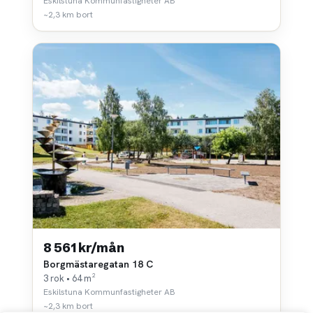
Eskilstuna Kommunfastigheter AB
~2,3 km bort
8 561 kr/mån
Borgmästaregatan 18 C
3 rok • 64 m²
Eskilstuna Kommunfastigheter AB
~2,3 km bort