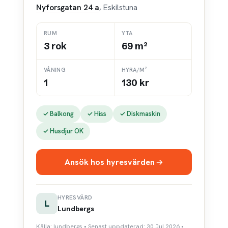
Nyforsgatan 24 a
, Eskilstuna
RUM
YTA
3 rok
69 m²
VÅNING
HYRA/M²
1
130 kr
✓ Balkong
✓ Hiss
✓ Diskmaskin
✓ Husdjur OK
Ansök hos hyresvärden
HYRESVÄRD
L
Lundbergs
Källa: lundbergs • Senast uppdaterad: 30 Jul 2026 •