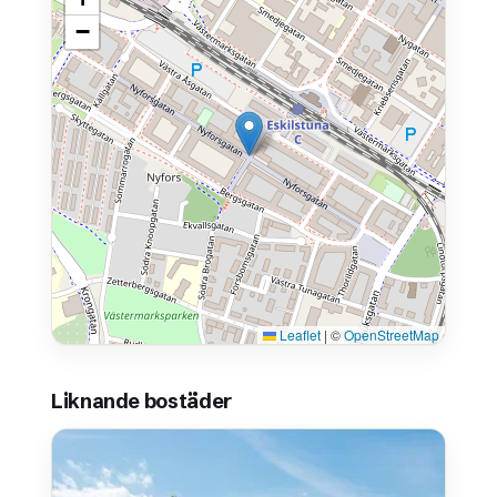
−
Leaflet
|
©
OpenStreetMap
Liknande bostäder