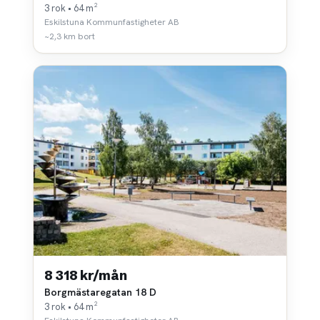
3 rok • 64 m²
Eskilstuna Kommunfastigheter AB
~2,3 km bort
8 318 kr/mån
Borgmästaregatan 18 D
3 rok • 64 m²