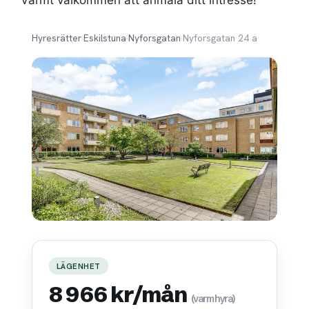
Varmt välkommen att anmäla ditt intresse!
Hyresrätter
›
Eskilstuna
›
Nyforsgatan
›
Nyforsgatan 24 a
LÄGENHET
8 966 kr/mån
(varmhyra)