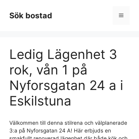
Hoppa
till
Sök bostad
Meny
innehåll
Ledig Lägenhet 3
rok, vån 1 på
Nyforsgatan 24 a i
Eskilstuna
Välkommen till denna stilrena och välplanerade
3:a på Nyforsgatan 24 A! Här erbjuds en
smakfullt renoverad lägenhet där både kök och