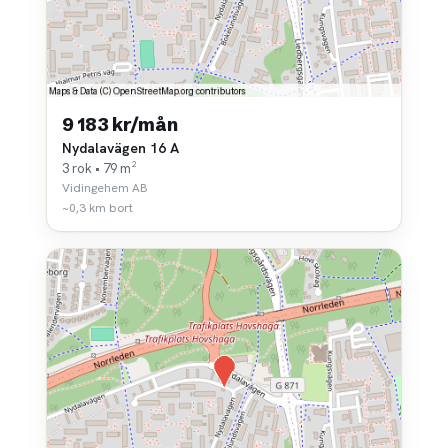
9 183 kr/mån
Nydalavägen 16 A
3 rok • 79 m²
Vidingehem AB
~0,3 km bort