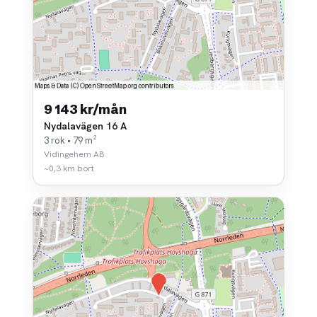
9 143 kr/mån
Nydalavägen 16 A
3 rok • 79 m²
Vidingehem AB
~0,3 km bort