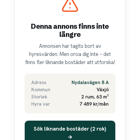
Denna annons finns inte
längre
Annonsen har tagits bort av
hyresvärden. Men oroa dig inte – det
finns fler liknande bostäder att utforska!
Adress
Nydalavägen 8 A
Kommun
Växjö
Storlek
2 rum, 63 m²
Hyra var
7 489 kr/mån
Sök liknande bostäder (2 rok)
→