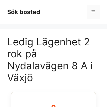
Hoppa
till
Sök bostad
Meny
innehåll
Ledig Lägenhet 2
rok på
Nydalavägen 8 A i
Växjö