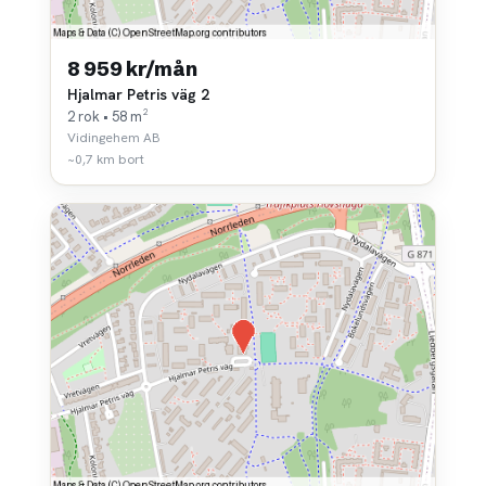
8 959 kr/mån
Hjalmar Petris väg 2
2 rok • 58 m²
Vidingehem AB
~0,7 km bort