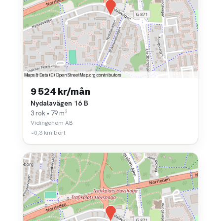
9 524 kr/mån
Nydalavägen 16 B
3 rok • 79 m²
Vidingehem AB
~0,3 km bort