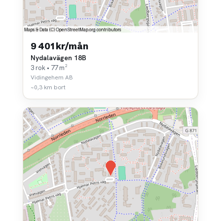
9 401 kr/mån
Nydalavägen 18B
3 rok • 77 m²
Vidingehem AB
~0,3 km bort