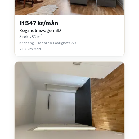
11 547 kr/mån
Rogsholmsvägen 8D
3 rok • 92 m²
Kronäng i Hedared Fastighets AB
~1,7 km bort