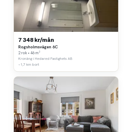
7 348 kr/mån
Rogsholmsvägen 6C
2 rok • 46 m²
Kronäng i Hedared Fastighets AB
~1,7 km bort