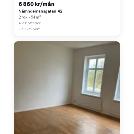
6 860 kr/mån
Nämndemansgatan 42
2 rok • 54 m²
A Z Bostäder
~9,0 km bort