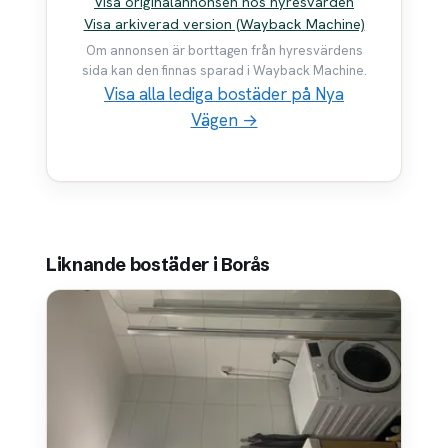
Visa originalannonsen hos hyresvärden
Visa arkiverad version (Wayback Machine)
Om annonsen är borttagen från hyresvärdens
sida kan den finnas sparad i Wayback Machine.
Visa alla lediga bostäder på Nya
Vägen →
Liknande bostäder i Borås