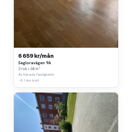
6 659 kr/mån
Segloravägen 9A
3 rok • 68 m²
Ås Härads Fastigheter
~9,1 km bort