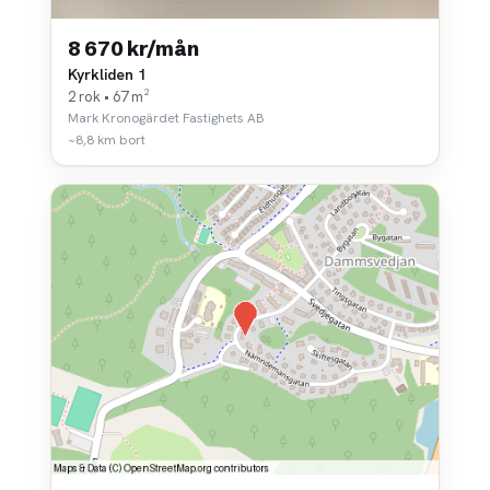
8 670 kr/mån
Kyrkliden 1
2 rok • 67 m²
Mark Kronogärdet Fastighets AB
~8,8 km bort