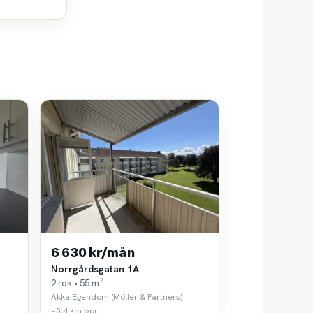
6 630 kr/mån
Norrgårdsgatan 1A
2 rok • 55 m²
Akka Egendom (Möller & Partners)
~0,4 km bort