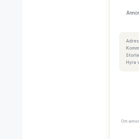
Annon
Adres
Komm
Storl
Hyra 
Om annons