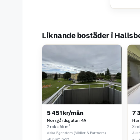
Liknande bostäder i Hallsb
5 451 kr/mån
7 
Norrgårdsgatan 4A
Har
2 rok • 55 m²
3 ro
Akka Egendom (Möller & Partners)
Akka
~0,3 km bort
~0,3