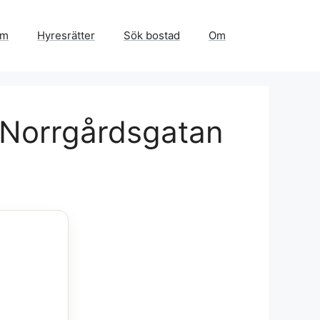
em
Hyresrätter
Sök bostad
Om
 Norrgårdsgatan