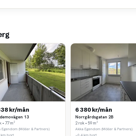
erg
338 kr/mån
6 380 kr/mån
demovägen 13
Norrgårdsgatan 2B
k • 77 m²
2 rok • 59 m²
 Egendom (Möller & Partners)
Akka Egendom (Möller & Partners)
 km bort
~0,4 km bort