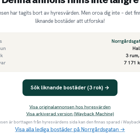
sen har tagits bort av hyresvärden. Men oroa dig inte – det finn
liknande bostäder att utforska!
s
Norrgårdsga
un
Hal
ek
3 rum,
var
7 171 
Sök liknande bostäder (3 rok) →
Visa originalannonsen hos hyresvärden
Visa arkiverad version (Wayback Machine)
en är borttagen från hyresvärdens sida kan den finnas sparad i Waybac
Visa alla lediga bostäder på Norrgårdsgatan →