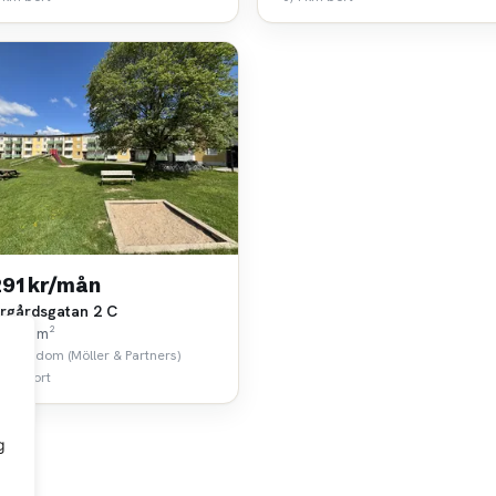
291 kr/mån
rgårdsgatan 2 C
k • 90 m²
 Egendom (Möller & Partners)
 km bort
g