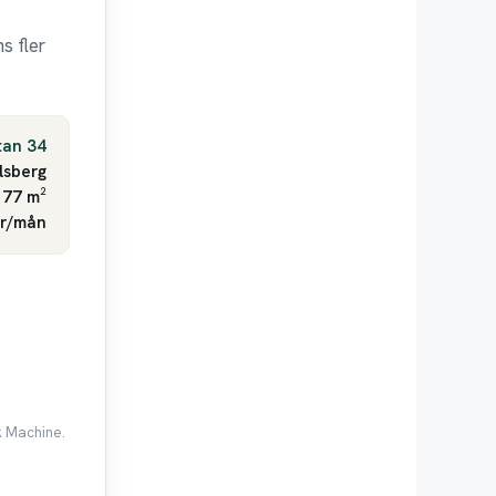
s fler
tan 34
lsberg
 77 m²
kr/mån
k Machine.