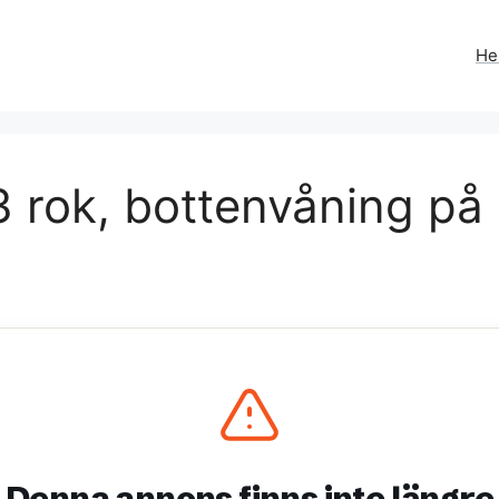
H
3 rok, bottenvåning på
Denna annons finns inte längre