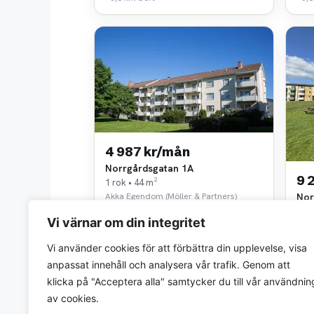
4 987 kr/mån
Norrgårdsgatan 1A
9 
1 rok • 44 m²
Nor
Akka Egendom (Möller & Partners)
~0,4 km bort
4 ro
Vi värnar om din integritet
Akka
~0,4
Vi använder cookies för att förbättra din upplevelse, visa
anpassat innehåll och analysera vår trafik. Genom att
klicka på "Acceptera alla" samtycker du till vår användnin
av cookies.