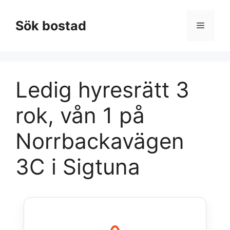
Hoppa
till
Sök bostad
Meny
innehåll
Ledig hyresrätt 3
rok, vån 1 på
Norrbackavägen
3C i Sigtuna