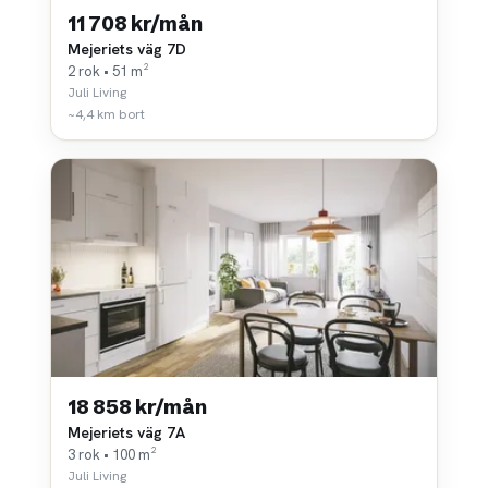
11 708 kr/mån
Mejeriets väg 7D
2 rok • 51 m²
Juli Living
~4,4 km bort
18 858 kr/mån
Mejeriets väg 7A
3 rok • 100 m²
Juli Living