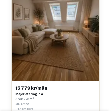
15 779 kr/mån
Mejeriets väg 7 A
3 rok • 78 m²
Juli Living
~4,4 km bort