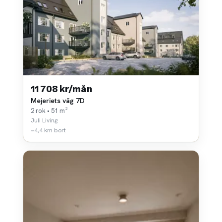
11 708 kr/mån
Mejeriets väg 7D
2 rok • 51 m²
Juli Living
~4,4 km bort