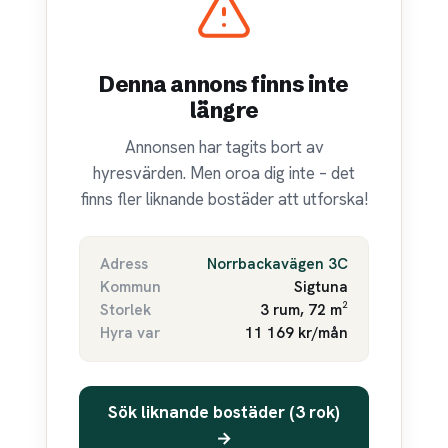
Denna annons finns inte
längre
Annonsen har tagits bort av
hyresvärden. Men oroa dig inte – det
finns fler liknande bostäder att utforska!
Adress
Norrbackavägen 3C
Kommun
Sigtuna
Storlek
3 rum, 72 m²
Hyra var
11 169 kr/mån
Sök liknande bostäder (3 rok)
→