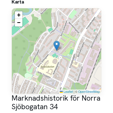
Karta
+
−
Leaflet
|
©
OpenStreetMap
Marknadshistorik för Norra
Sjöbogatan 34