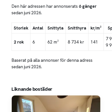
Den här adressen har annonserats
6 gånger
sedan juni 2026.
Storlek
Antal
Snittyta
Snitthyra
kr/m²
S
7 
2 rok
6
62 m²
8 734 kr
141
9 9
Baserat på alla annonser för denna adress
sedan juni 2026.
Liknande bostäder