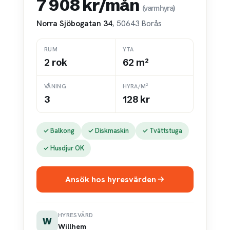
7 908 kr/mån
(varmhyra)
Norra Sjöbogatan 34
, 50643 Borås
RUM
YTA
2 rok
62 m²
VÅNING
HYRA/M²
3
128 kr
✓ Balkong
✓ Diskmaskin
✓ Tvättstuga
✓ Husdjur OK
Ansök hos hyresvärden
HYRESVÄRD
W
Willhem