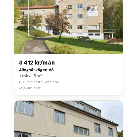
3 412 kr/mån
Alingsåsvägen 66
1 rok • 15 m²
HSB Mellersta Götaland
~2,9 km bort