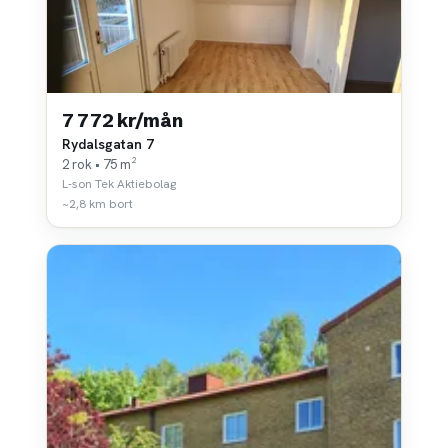
7 772 kr/mån
Rydalsgatan 7
2 rok • 75 m²
L-son Tek Aktiebolag
~2,8 km bort