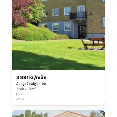
3 891 kr/mån
Alingsåsvägen 66
1 rok • 18 m²
HSB
~2,9 km bort