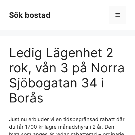
Hoppa
till
Sök bostad
Meny
innehåll
Ledig Lägenhet 2
rok, vån 3 på Norra
Sjöbogatan 34 i
Borås
Just nu erbjuder vi en tidsbegränsad rabatt där
du får 1700 kr lägre månadshyra i 2 år. Den
hyra som anges är redan rabatterad – ordinarie