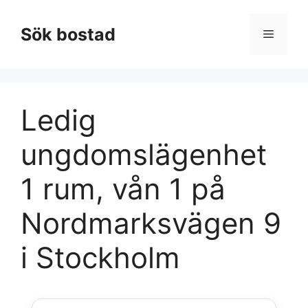
Hoppa
till
Sök bostad
Meny
innehåll
Ledig
ungdomslägenhet
1 rum, vån 1 på
Nordmarksvägen 9
i Stockholm