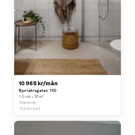
10 988 kr/mån
Bjursätragatan 150
1.5 rok • 30 m²
Titania AB
~5,2 km bort