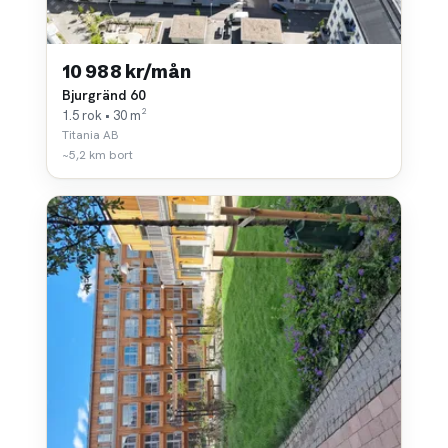
10 988 kr/mån
Bjurgränd 60
1.5 rok • 30 m²
Titania AB
~5,2 km bort