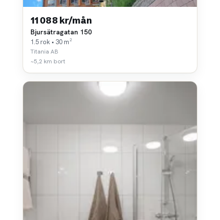
11 088 kr/mån
Bjursätragatan 150
1.5 rok • 30 m²
Titania AB
~5,2 km bort