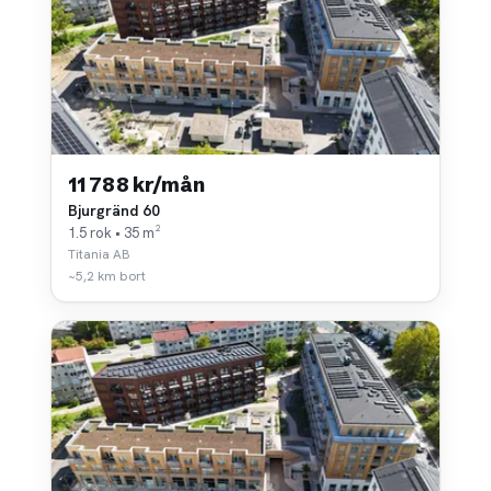
11 788 kr/mån
Bjurgränd 60
1.5 rok • 35 m²
Titania AB
~5,2 km bort