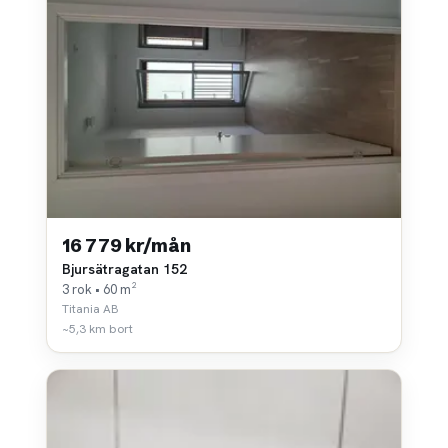
16 779 kr/mån
Bjursätragatan 152
3 rok • 60 m²
Titania AB
~5,3 km bort