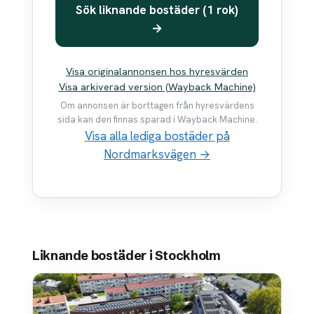
Sök liknande bostäder (1 rok)
→
Visa originalannonsen hos hyresvärden
Visa arkiverad version (Wayback Machine)
Om annonsen är borttagen från hyresvärdens
sida kan den finnas sparad i Wayback Machine.
Visa alla lediga bostäder på
Nordmarksvägen →
Liknande bostäder i Stockholm