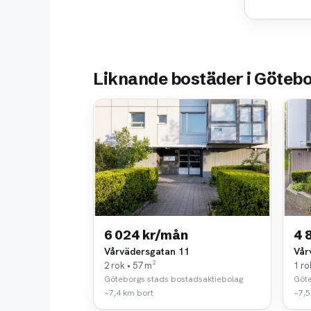
Liknande bostäder i Göteb
6 024 kr/mån
4 
Vårvädersgatan 11
Vår
2 rok • 57 m²
1 ro
Göteborgs stads bostadsaktiebolag
Göte
~7,4 km bort
~7,5