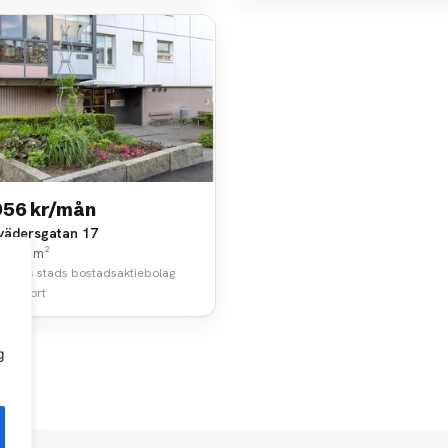
956 kr/mån
vädersgatan 17
k • 25 m²
borgs stads bostadsaktiebolag
 km bort
g