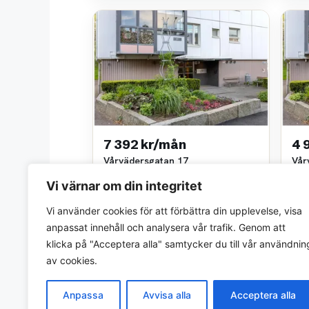
7 392 kr/mån
4 
Vårvädersgatan 17
Vår
2 rok • 52 m²
1 ro
Vi värnar om din integritet
Göteborgs stads bostadsaktiebolag
Göte
~7,5 km bort
~7,5
Vi använder cookies för att förbättra din upplevelse, visa
anpassat innehåll och analysera vår trafik. Genom att
klicka på "Acceptera alla" samtycker du till vår användnin
av cookies.
Anpassa
Avvisa alla
Acceptera alla