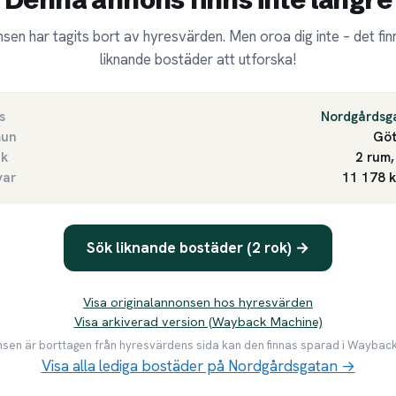
sen har tagits bort av hyresvärden. Men oroa dig inte – det finn
liknande bostäder att utforska!
s
Nordgårdsg
un
Göt
ek
2 rum,
var
11 178 
Sök liknande bostäder (2 rok) →
Visa originalannonsen hos hyresvärden
Visa arkiverad version (Wayback Machine)
en är borttagen från hyresvärdens sida kan den finnas sparad i Waybac
Visa alla lediga bostäder på Nordgårdsgatan →