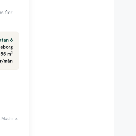
s fler
atan 6
eborg
 55 m²
kr/mån
k Machine.