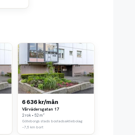
6 636 kr/mån
Vårvädersgatan 17
2 rok • 52 m²
Göteborgs stads bostadsaktiebolag
~7,5 km bort