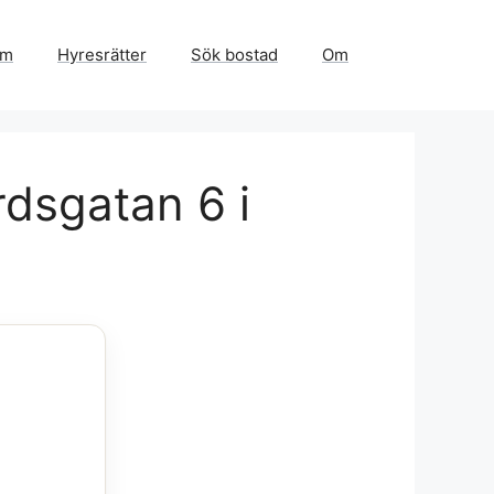
em
Hyresrätter
Sök bostad
Om
rdsgatan 6 i