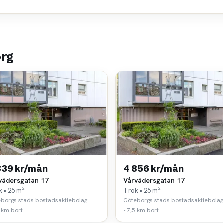
org
839 kr/mån
4 856 kr/mån
vädersgatan 17
Vårvädersgatan 17
k • 25 m²
1 rok • 25 m²
borgs stads bostadsaktiebolag
Göteborgs stads bostadsaktiebolag
 km bort
~7,5 km bort