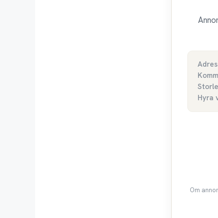
Annon
Adres
Komm
Storl
Hyra 
Om annons