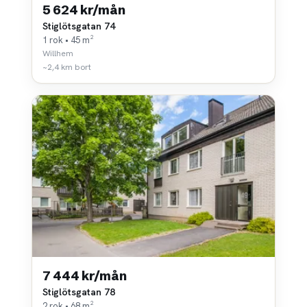
5 624 kr/mån
Stiglötsgatan 74
1 rok • 45 m²
Willhem
~2,4 km bort
7 444 kr/mån
Stiglötsgatan 78
2 rok • 68 m²