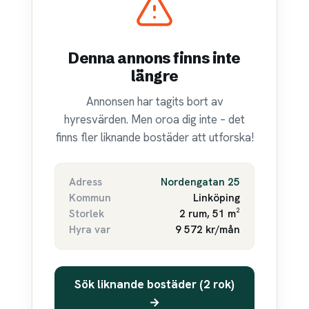
Denna annons finns inte
längre
Annonsen har tagits bort av
hyresvärden. Men oroa dig inte – det
finns fler liknande bostäder att utforska!
Adress
Nordengatan 25
Kommun
Linköping
Storlek
2 rum, 51 m²
Hyra var
9 572 kr/mån
Sök liknande bostäder (2 rok)
→