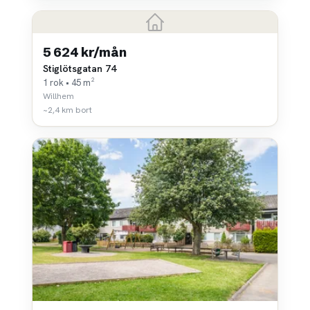
5 624 kr/mån
Stiglötsgatan 74
1 rok • 45 m²
Willhem
~2,4 km bort