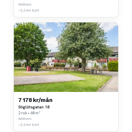
Willhem
~2,3 km bort
7 178 kr/mån
Stiglötsgatan 18
2 rok • 68 m²
Willhem
~2,3 km bort