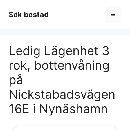
Hoppa
till
Sök bostad
Meny
innehåll
Ledig Lägenhet 3
rok, bottenvåning
på
Nickstabadsvägen
16E i Nynäshamn