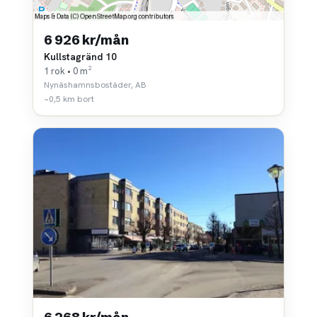
6 926 kr/mån
Kullstagränd 10
1 rok • 0 m²
Nynäshamnsbostäder, AB
~0,5 km bort