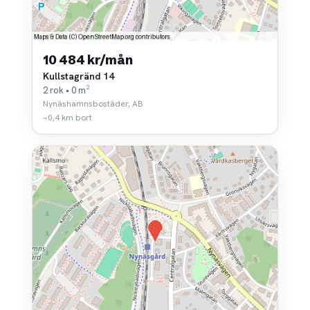
10 484 kr/mån
Kullstagränd 14
2 rok • 0 m²
Nynäshamnsbostäder, AB
~0,4 km bort