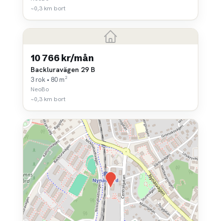
~0,3 km bort
10 766 kr/mån
Backluravägen 29 B
3 rok • 80 m²
NeoBo
~0,3 km bort