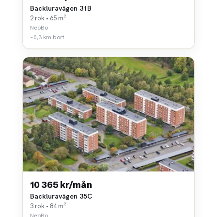
Backluravägen 31B
2 rok • 65 m²
NeoBo
~0,3 km bort
10 365 kr/mån
Backluravägen 35C
3 rok • 84 m²
NeoBo