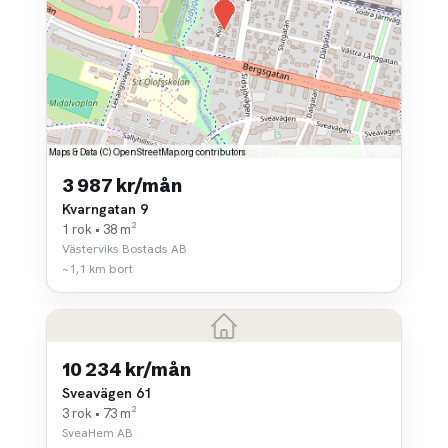
3 987 kr/mån
Kvarngatan 9
1 rok • 38 m²
Västerviks Bostads AB
~1,1 km bort
10 234 kr/mån
Sveavägen 61
3 rok • 73 m²
SveaHem AB