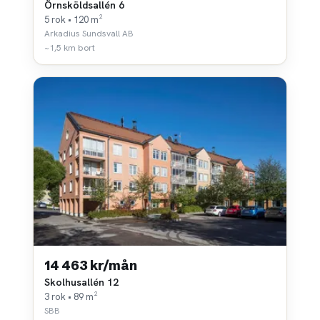
Örnsköldsallén 6
5 rok • 120 m²
Arkadius Sundsvall AB
~1,5 km bort
14 463 kr/mån
Skolhusallén 12
3 rok • 89 m²
SBB