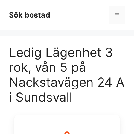
Hoppa
till
Sök bostad
Meny
innehåll
Ledig Lägenhet 3
rok, vån 5 på
Nackstavägen 24 A
i Sundsvall