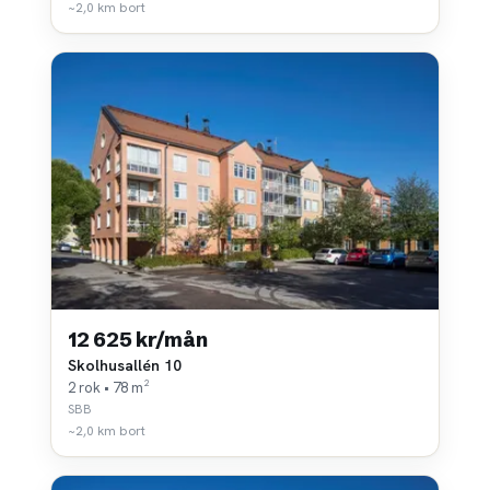
~2,0 km bort
12 625 kr/mån
Skolhusallén 10
2 rok • 78 m²
SBB
~2,0 km bort