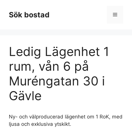
Hoppa
till
Sök bostad
Meny
innehåll
Ledig Lägenhet 1
rum, vån 6 på
Muréngatan 30 i
Gävle
Ny- och välproducerad lägenhet om 1 RoK, med
ljusa och exklusiva ytskikt.