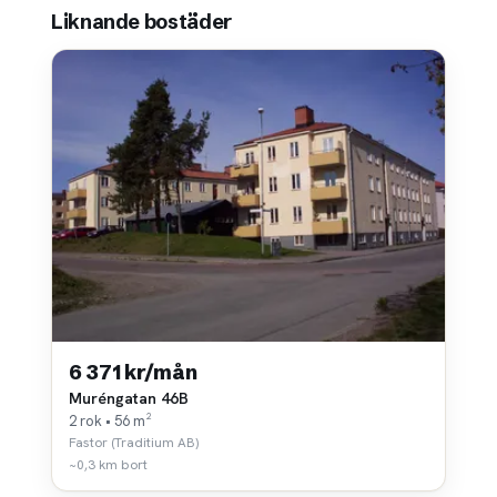
Liknande bostäder
6 371 kr/mån
Muréngatan 46B
2 rok • 56 m²
Fastor (Traditium AB)
~0,3 km bort