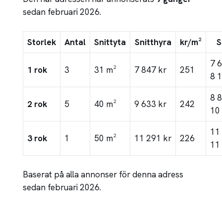
sedan februari 2026.
Storlek
Antal
Snittyta
Snitthyra
kr/m²
S
7 
1 rok
3
31 m²
7 847 kr
251
8 
8 
2 rok
5
40 m²
9 633 kr
242
10
11
3 rok
1
50 m²
11 291 kr
226
11
Baserat på alla annonser för denna adress
sedan februari 2026.