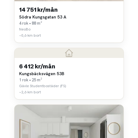
14 751 kr/mån
Södra Kungsgatan 53 A
4 rok • 88 m²
NeoBo
~0,6 km bort
6 412 kr/mån
Kungsbäcksvägen 53B
1 rok • 25 m²
Gävle Studentbostäder (FS)
~2,6 km bort