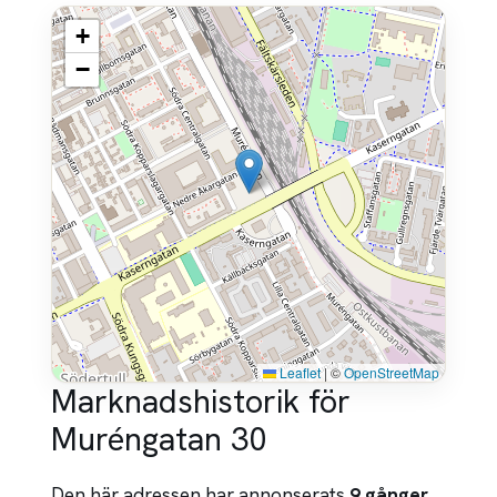
+
−
Leaflet
|
©
OpenStreetMap
Marknadshistorik för
Muréngatan 30
Den här adressen har annonserats
9 gånger