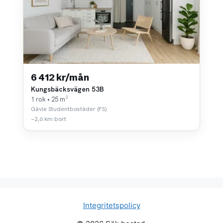
6 412 kr/mån
Kungsbäcksvägen 53B
1 rok • 25 m²
Gävle Studentbostäder (FS)
~2,6 km bort
Integritetspolicy