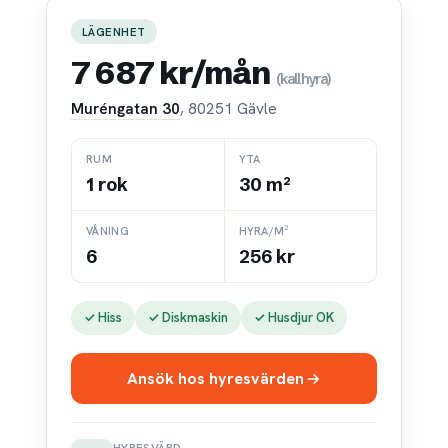
LÄGENHET
7 687 kr/mån
(kallhyra)
Muréngatan 30
, 80251 Gävle
RUM
YTA
1 rok
30 m²
VÅNING
HYRA/M²
6
256 kr
✓ Hiss
✓ Diskmaskin
✓ Husdjur OK
Ansök hos hyresvärden