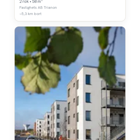
2 rok • 58 m²
Fastighets AB Trianon
~5,3 km bort