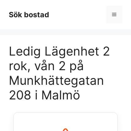
Hoppa
till
Sök bostad
Meny
innehåll
Ledig Lägenhet 2
rok, vån 2 på
Munkhättegatan
208 i Malmö