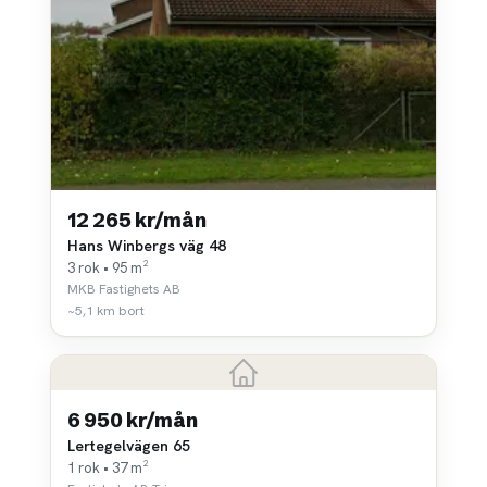
12 265 kr/mån
Hans Winbergs väg 48
3 rok • 95 m²
MKB Fastighets AB
~5,1 km bort
6 950 kr/mån
Lertegelvägen 65
1 rok • 37 m²