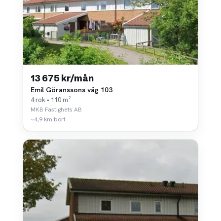
13 675 kr/mån
Emil Göranssons väg 103
4 rok • 110 m²
MKB Fastighets AB
~4,9 km bort