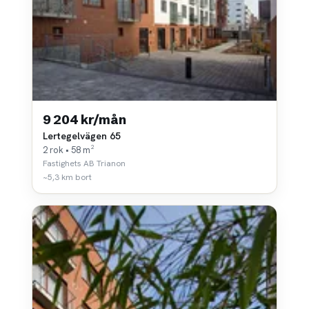
9 204 kr/mån
Lertegelvägen 65
2 rok • 58 m²
Fastighets AB Trianon
~5,3 km bort