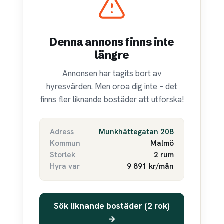
Denna annons finns inte
längre
Annonsen har tagits bort av
hyresvärden. Men oroa dig inte – det
finns fler liknande bostäder att utforska!
Adress
Munkhättegatan 208
Kommun
Malmö
Storlek
2 rum
Hyra var
9 891 kr/mån
Sök liknande bostäder (2 rok)
→