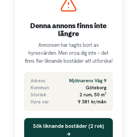
Denna annons finns inte
längre
Annonsen har tagits bort av
hyresvärden. Men oroa dig inte – det
finns fler liknande bostäder att utforska!
Adress
Mjölnarens Väg 9
Kommun
Göteborg
Storlek
2 rum, 50 m²
Hyra var
9 381 kr/mån
Sök liknande bostäder (2 rok)
→