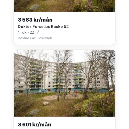
3 583 kr/mån
Doktor Forselius Backe 52
1 rok • 22 m²
Bostads AB Poseidon
3 601 kr/mån