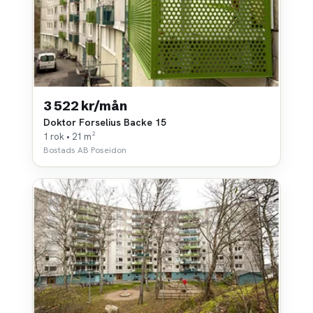
3 522 kr/mån
Doktor Forselius Backe 15
1 rok • 21 m²
Bostads AB Poseidon