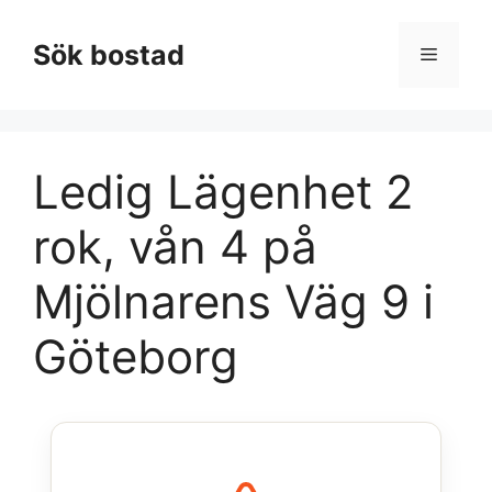
Hoppa
till
Sök bostad
Meny
innehåll
Ledig Lägenhet 2
rok, vån 4 på
Mjölnarens Väg 9 i
Göteborg