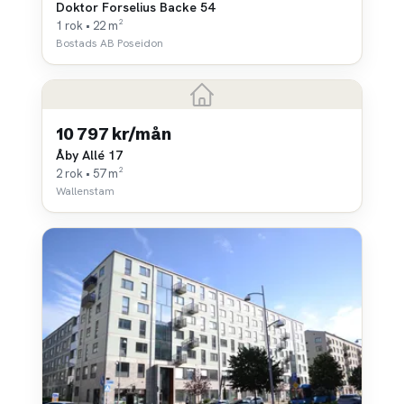
Doktor Forselius Backe 54
1 rok • 22 m²
Bostads AB Poseidon
10 797 kr/mån
Åby Allé 17
2 rok • 57 m²
Wallenstam