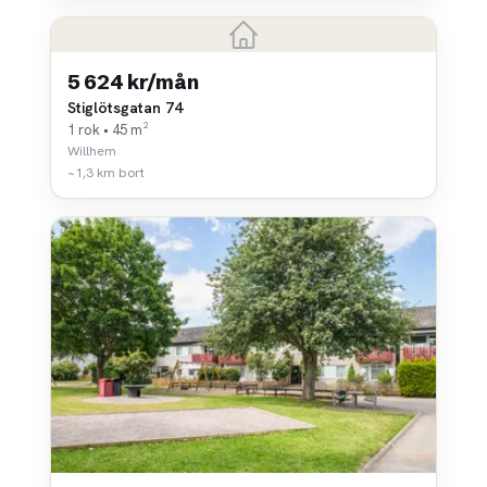
5 624 kr/mån
Stiglötsgatan 74
1 rok • 45 m²
Willhem
~1,3 km bort