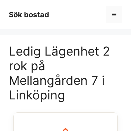
Hoppa
till
Sök bostad
Meny
innehåll
Ledig Lägenhet 2
rok på
Mellangården 7 i
Linköping