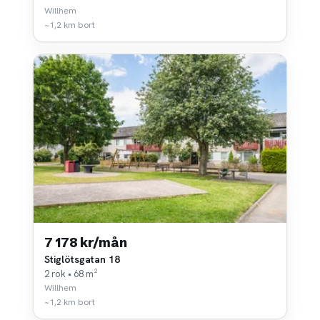
Willhem
~1,2 km bort
7 178 kr/mån
Stiglötsgatan 18
2 rok • 68 m²
Willhem
~1,2 km bort