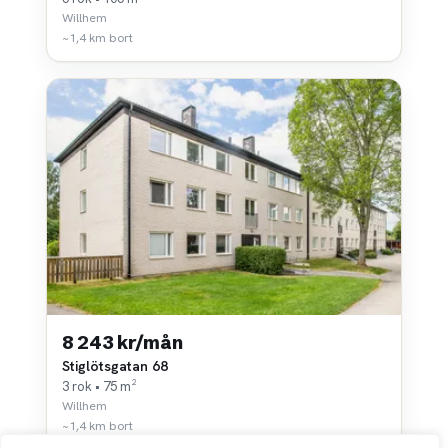
Willhem
~1,4 km bort
8 243 kr/mån
Stiglötsgatan 68
3 rok • 75 m²
Willhem
~1,4 km bort