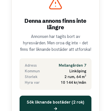
Denna annons finns inte
längre
Annonsen har tagits bort av
hyresvärden. Men oroa dig inte – det
finns fler liknande bostäder att utforska!
Adress
Mellangården 7
Kommun
Linköping
Storlek
2 rum, 64 m²
Hyra var
10 144 kr/mån
Sök liknande bostäder (2 rok)
→