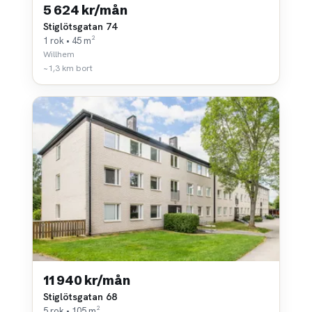
5 624 kr/mån
Stiglötsgatan 74
1 rok • 45 m²
Willhem
~1,3 km bort
11 940 kr/mån
Stiglötsgatan 68
5 rok • 105 m²