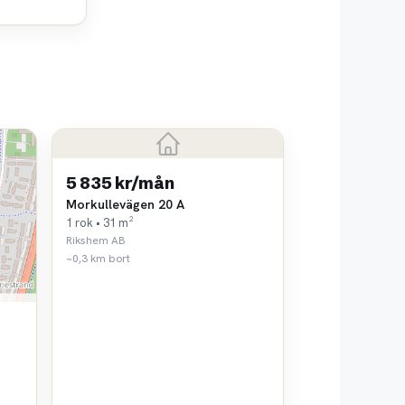
5 835 kr/mån
Morkullevägen 20 A
1 rok • 31 m²
Rikshem AB
~0,3 km bort