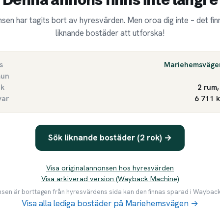
sen har tagits bort av hyresvärden. Men oroa dig inte – det finn
liknande bostäder att utforska!
s
Mariehemsväge
un
ek
2 rum,
var
6 711 
Sök liknande bostäder (2 rok) →
Visa originalannonsen hos hyresvärden
Visa arkiverad version (Wayback Machine)
en är borttagen från hyresvärdens sida kan den finnas sparad i Waybac
Visa alla lediga bostäder på Mariehemsvägen →