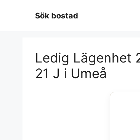
Hoppa
till
Sök bostad
innehåll
Ledig Lägenhet 
21 J i Umeå