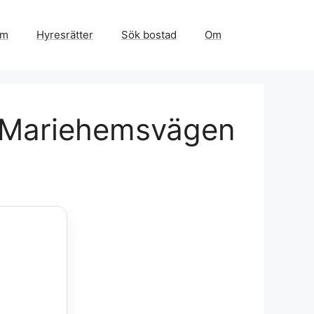
em
Hyresrätter
Sök bostad
Om
å Mariehemsvägen