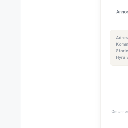
Annon
Adres
Komm
Storl
Hyra 
Om annons