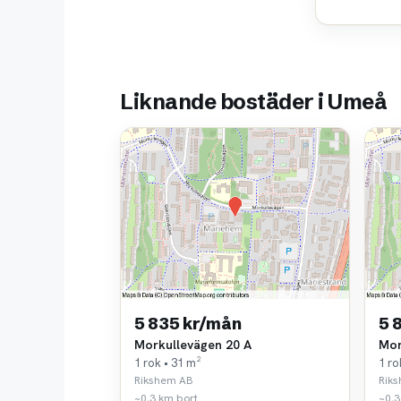
Liknande bostäder i Umeå
5 835 kr/mån
5 
Morkullevägen 20 A
Mor
1 rok • 31 m²
1 ro
Rikshem AB
Rik
~0,3 km bort
~0,3