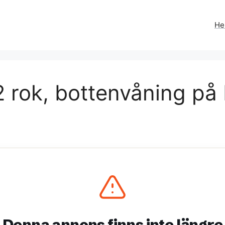
H
2 rok, bottenvåning p
Denna annons finns inte längre