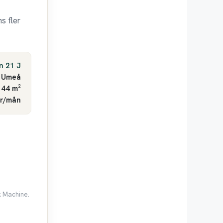
s fler
n 21 J
Umeå
 44 m²
kr/mån
k Machine.