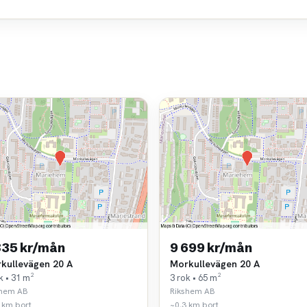
835 kr/mån
9 699 kr/mån
kullevägen 20 A
Morkullevägen 20 A
k • 31 m²
3 rok • 65 m²
shem AB
Rikshem AB
 km bort
~0,3 km bort