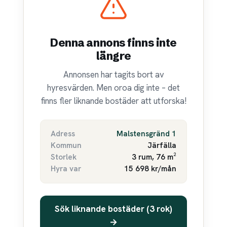
Denna annons finns inte
längre
Annonsen har tagits bort av
hyresvärden. Men oroa dig inte – det
finns fler liknande bostäder att utforska!
Adress
Malstensgränd 1
Kommun
Järfälla
Storlek
3 rum, 76 m²
Hyra var
15 698 kr/mån
Sök liknande bostäder (3 rok)
→