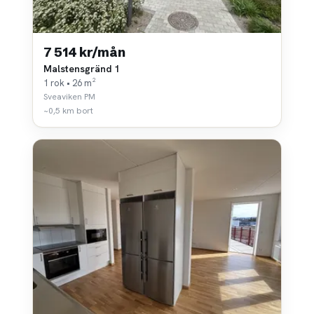
7 514 kr/mån
Malstensgränd 1
1 rok • 26 m²
Sveaviken PM
~0,5 km bort