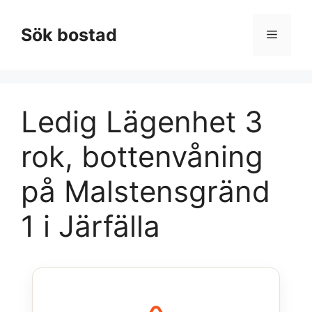
Hoppa
till
Sök bostad
Meny
innehåll
Ledig Lägenhet 3
rok, bottenvåning
på Malstensgränd
1 i Järfälla