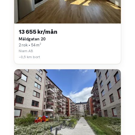
13 655 kr/mån
Mäldgatan 20
2 rok • 54 m²
Niam AB
~0,5 km bort