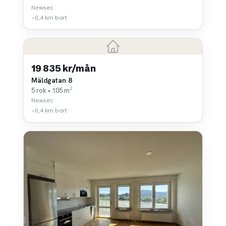
Newsec
~0,4 km bort
19 835 kr/mån
Mäldgatan 8
5 rok • 105 m²
Newsec
~0,4 km bort