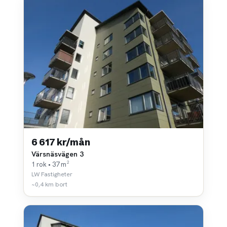
6 617 kr/mån
Värsnäsvägen 3
1 rok • 37 m²
LW Fastigheter
~0,4 km bort