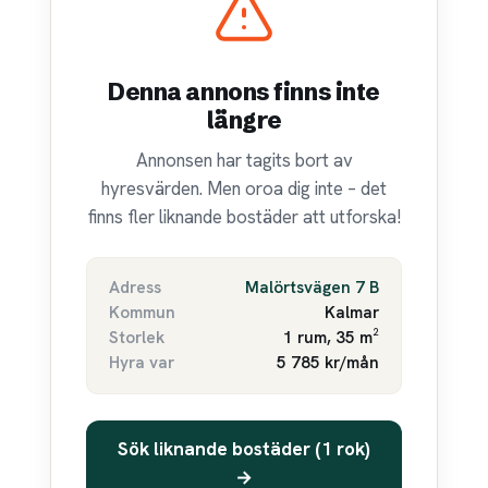
Denna annons finns inte
längre
Annonsen har tagits bort av
hyresvärden. Men oroa dig inte – det
finns fler liknande bostäder att utforska!
Adress
Malörtsvägen 7 B
Kommun
Kalmar
Storlek
1 rum, 35 m²
Hyra var
5 785 kr/mån
Sök liknande bostäder (1 rok)
→