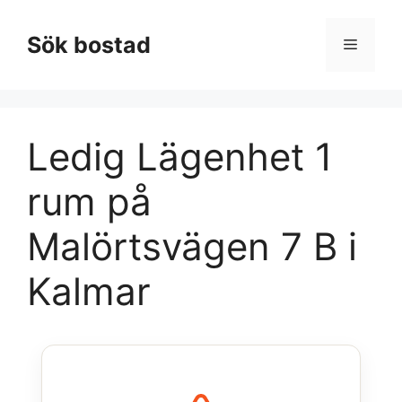
Hoppa
till
Sök bostad
Meny
innehåll
Ledig Lägenhet 1
rum på
Malörtsvägen 7 B i
Kalmar