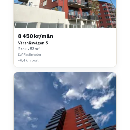
8 450 kr/mån
Värsnäsvägen 5
2 rok • 53 m²
LW Fastigheter
~0,4 km bort