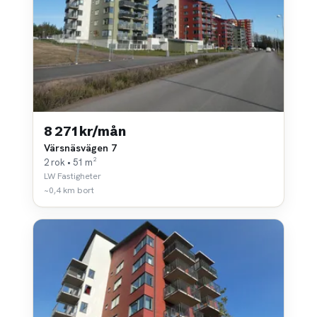
8 271 kr/mån
Värsnäsvägen 7
2 rok • 51 m²
LW Fastigheter
~0,4 km bort