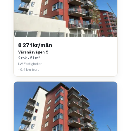
8 271 kr/mån
Värsnäsvägen 5
2 rok • 51 m²
LW Fastigheter
~0,4 km bort