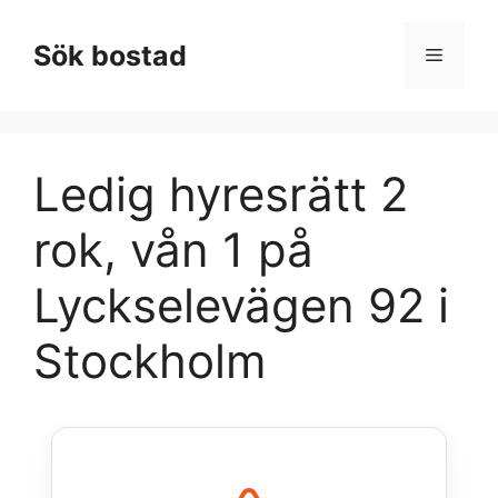
Hoppa
till
Sök bostad
Meny
innehåll
Ledig hyresrätt 2
rok, vån 1 på
Lyckselevägen 92 i
Stockholm