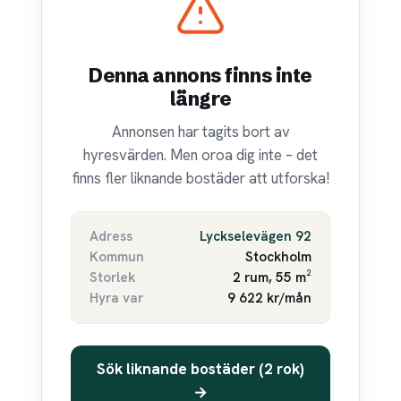
Denna annons finns inte
längre
Annonsen har tagits bort av
hyresvärden. Men oroa dig inte – det
finns fler liknande bostäder att utforska!
Adress
Lyckselevägen 92
Kommun
Stockholm
Storlek
2 rum, 55 m²
Hyra var
9 622 kr/mån
Sök liknande bostäder (2 rok)
→