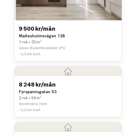
9 500 kr/mån
Maltesholmsvägen 138
1 rok • 33 m²
Gävle Studentbostäder (FS)
~2,3 km bort
8 248 kr/mån
Fyrspannsgatan 53
2 rok • 54 m²
Stockholms Hem
~2,3 km bort