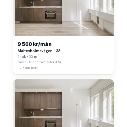
9 500 kr/mån
Maltesholmsvägen 138
1 rok • 33 m²
Gävle Studentbostäder (FS)
~2,3 km bort