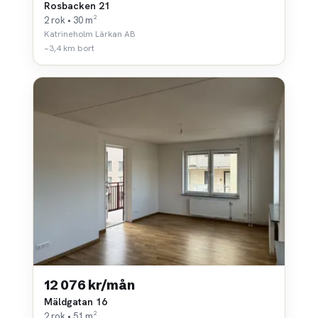
Rosbacken 21
2 rok • 30 m²
Katrineholm Lärkan AB
~3,4 km bort
12 076 kr/mån
Mäldgatan 16
2 rok • 51 m²