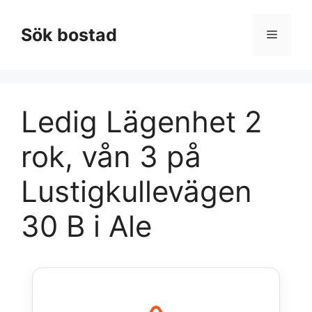
Hoppa
till
Sök bostad
Meny
innehåll
Ledig Lägenhet 2
rok, vån 3 på
Lustigkullevägen
30 B i Ale