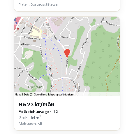
Platen, Bostadsstiftelsen
9 523 kr/mån
Folketshusvägen 12
2 rok • 54 m²
Alebyggen, AB