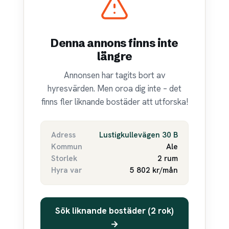
Denna annons finns inte
längre
Annonsen har tagits bort av
hyresvärden. Men oroa dig inte – det
finns fler liknande bostäder att utforska!
Adress
Lustigkullevägen 30 B
Kommun
Ale
Storlek
2 rum
Hyra var
5 802 kr/mån
Sök liknande bostäder (2 rok)
→