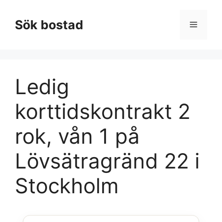
Hoppa
till
Sök bostad
Meny
innehåll
Ledig
korttidskontrakt 2
rok, vån 1 på
Lövsätragränd 22 i
Stockholm