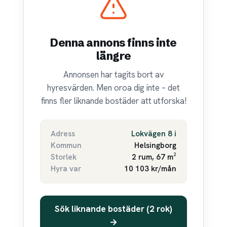
Denna annons finns inte
längre
Annonsen har tagits bort av
hyresvärden. Men oroa dig inte – det
finns fler liknande bostäder att utforska!
Adress
Lokvägen 8 i
Kommun
Helsingborg
Storlek
2 rum, 67 m²
Hyra var
10 103 kr/mån
Sök liknande bostäder (2 rok)
→