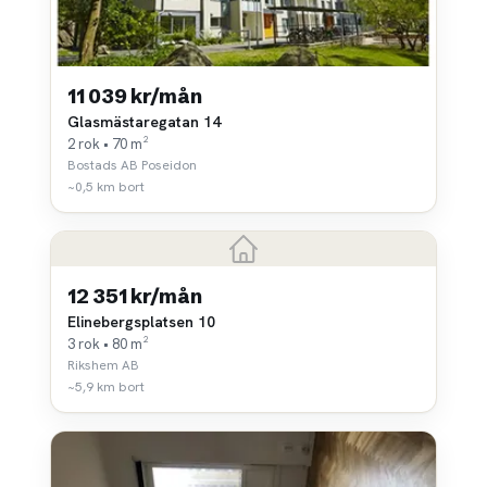
11 039 kr/mån
Glasmästaregatan 14
2 rok • 70 m²
Bostads AB Poseidon
~0,5 km bort
12 351 kr/mån
Elinebergsplatsen 10
3 rok • 80 m²
Rikshem AB
~5,9 km bort