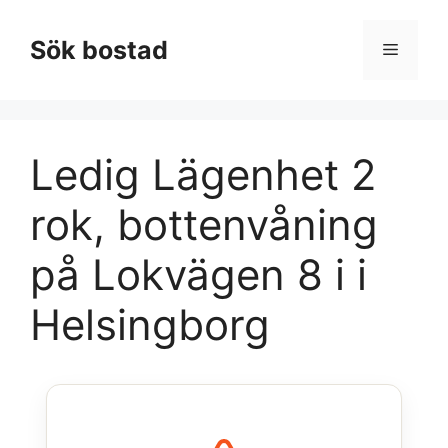
Hoppa
till
Sök bostad
Meny
innehåll
Ledig Lägenhet 2
rok, bottenvåning
på Lokvägen 8 i i
Helsingborg