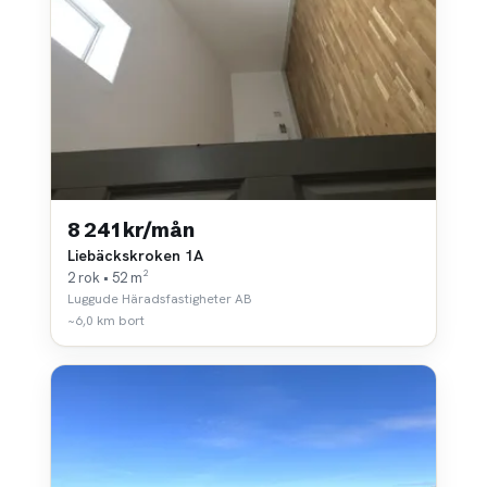
8 241 kr/mån
Liebäckskroken 1A
2 rok • 52 m²
Luggude Häradsfastigheter AB
~6,0 km bort