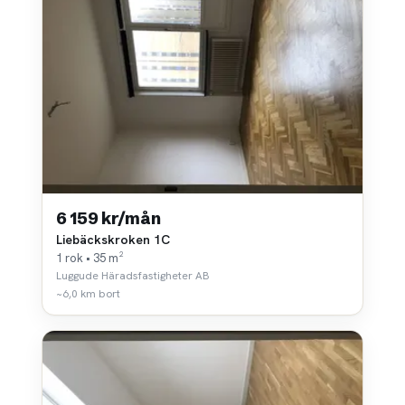
6 159 kr/mån
Liebäckskroken 1C
1 rok • 35 m²
Luggude Häradsfastigheter AB
~6,0 km bort