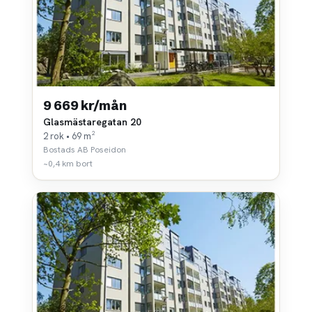
9 669 kr/mån
Glasmästaregatan 20
2 rok • 69 m²
Bostads AB Poseidon
~0,4 km bort