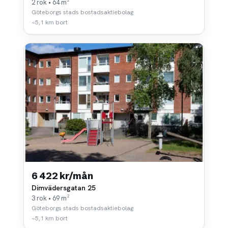
2 rok • 64 m²
Göteborgs stads bostadsaktiebolag
~5,1 km bort
6 422 kr/mån
Dimvädersgatan 25
3 rok • 69 m²
Göteborgs stads bostadsaktiebolag
~5,1 km bort