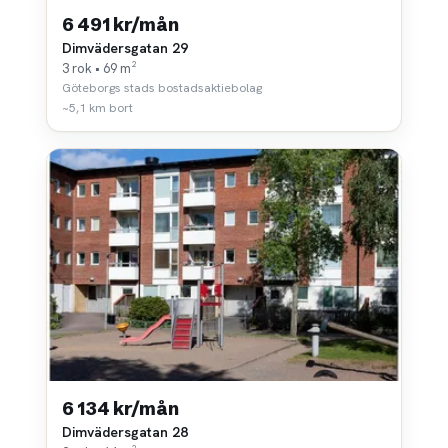
6 491 kr/mån
Dimvädersgatan 29
3 rok • 69 m²
Göteborgs stads bostadsaktiebolag
~5,1 km bort
6 134 kr/mån
Dimvädersgatan 28