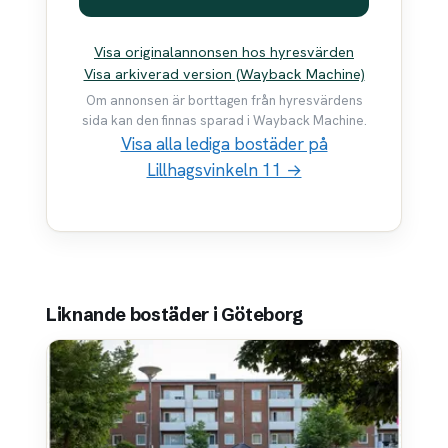
Visa originalannonsen hos hyresvärden
Visa arkiverad version (Wayback Machine)
Om annonsen är borttagen från hyresvärdens
sida kan den finnas sparad i Wayback Machine.
Visa alla lediga bostäder på
Lillhagsvinkeln 11 →
Liknande bostäder i Göteborg