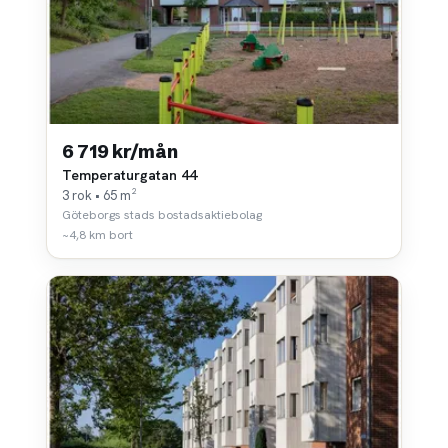
6 719 kr/mån
Temperaturgatan 44
3 rok • 65 m²
Göteborgs stads bostadsaktiebolag
~4,8 km bort